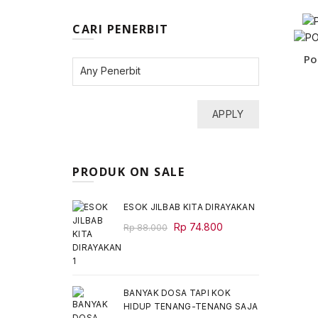
CARI PENERBIT
Po
APPLY
PRODUK ON SALE
ESOK JILBAB KITA DIRAYAKAN
Original
Current
Rp
74.800
Rp
88.000
price
price
was:
is:
Rp 88.000.
Rp 74.800.
BANYAK DOSA TAPI KOK
HIDUP TENANG-TENANG SAJA