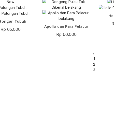
New
He
tongan Tubuh
Apollo dan Para Pelacur
Rp
65.000
Rp
60.000
←
1
2
3