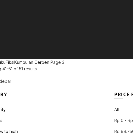
uku
Fiksi
Kumpulan Cerpen
Page 3
Sorted
41–51 of 51 results
by
debar
popularity
 BY
PRICE 
ity
All
s
Rp
0
-
R
ow to high
Rp
99.75