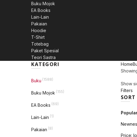
Buku Mojok
EA Books
Lain-Lain
Pakaian
Hoodie
T-Shirt
Totebag
Paket Spesial
Teori Sastra
KATEGORI
Home
B
Showing 
(1588)
Buku
Show si
Filters
(155)
Buku Mojok
SORT
(69)
EA Books
Popular
(1)
Lain-Lain
Newnes
(8)
Pakaian
Price: l