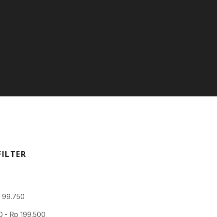
FILTER
p
99.750
0
-
Rp
199.500