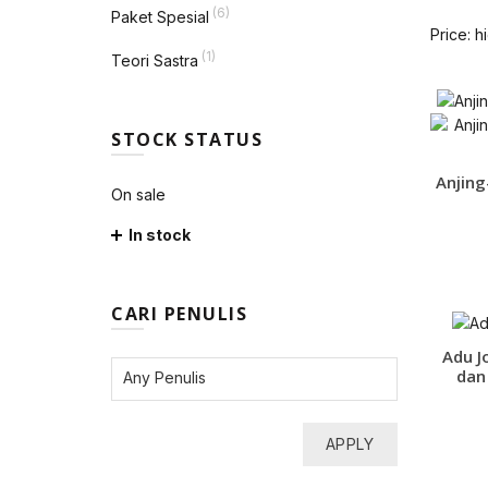
(6)
Paket Spesial
Price: h
(1)
Teori Sastra
STOCK STATUS
Anjing
On sale
In stock
CARI PENULIS
Adu J
dan
APPLY