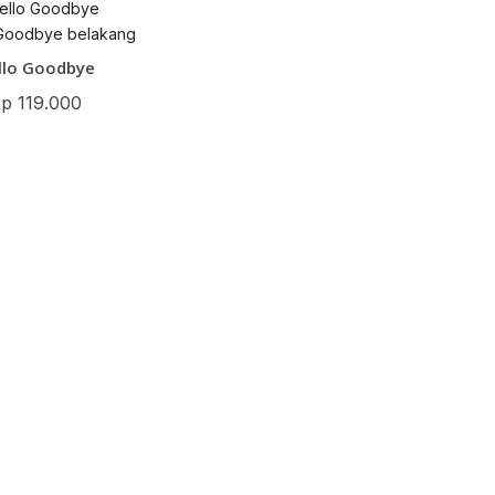
llo Goodbye
Rp
119.000