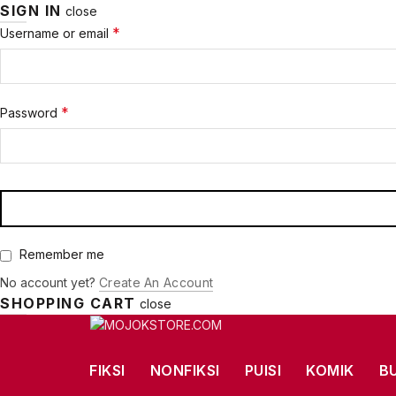
SIGN IN
close
Required
*
Username or email
Required
*
Password
Remember me
No account yet?
Create An Account
SHOPPING CART
close
FIKSI
NONFIKSI
PUISI
KOMIK
B