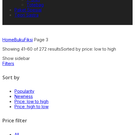
Totebag
Paket Spesial
Teori Sastra
Home
Buku
Fiksi
Page 3
Showing 41–60 of 272 results
Sorted by price: low to high
Show sidebar
Filters
Sort by
Popularity
Newness
Price: low to high
Price: high to low
Price filter
All