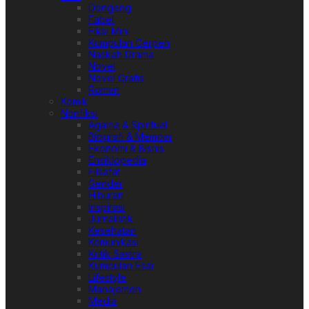
Dongeng
Fabel
Fiksi Mini
Kumpulan Cerpen
Naskah Drama
Novel
Novel Grafis
Roman
Komik
Nonfiksi
Agama & Spiritual
Biografi & Memoar
Ekonomi & Bisnis
Ensiklopedia
Filsafat
Gender
Hiburan
Inspirasi
Jurnalistik
Kesehatan
Komunikasi
Kritik Sastra
Kumpulan Esai
Lifestyle
Manajemen
Media