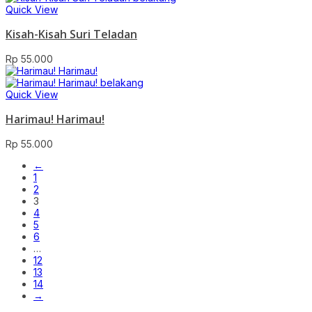
Quick View
Kisah-Kisah Suri Teladan
Rp
55.000
Quick View
Harimau! Harimau!
Rp
55.000
←
1
2
3
4
5
6
…
12
13
14
→