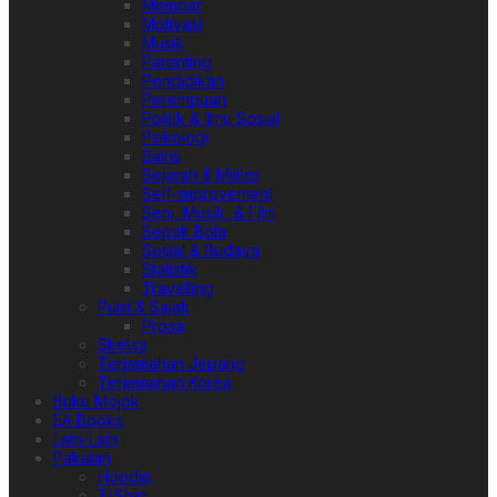
Memoar
Motivasi
Musik
Parenting
Pendidikan
Perempuan
Politik & Ilmu Sosial
Psikologi
Sains
Sejarah & Militer
Self-improvement
Seni, Musik, & Film
Sepak Bola
Sosial & Budaya
Statistik
Travelling
Puisi & Sajak
Prosa
Sketsa
Terjemahan Jepang
Terjemahan Korea
Buku Mojok
EA Books
Lain-Lain
Pakaian
Hoodie
T-Shirt