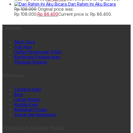
Dari Rahim Ini Aku Bicara
Rp
108.000
Original price was:
Rp 108.000.
Rp
86.400
Current price is: Rp 86.400.
Layanan
Akun Saya
Cek Resi
Daftar Pertanyaan (FAQ)
Konfirmasi Pembayaran
Panduan Belanja
Informasi
Tentang Kami
Blog
Lokasi Kantor
Kontak Kami
Kebijakan Privasi
Syarat dan Ketentuan
TERSEDIA DI MARKET PLACE