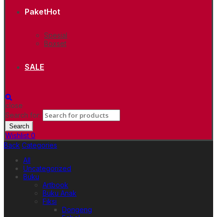
Paket
Hot
Spesial
Boxset
SALE
close
Search for:
Search
Wishlist
0
Back
Categories
All
Uncategorized
Buku
Artbook
Buku Anak
Fiksi
Dongeng