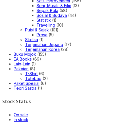
Self-improvement
(168)
Seni, Musik, & Film
(13)
Sepak Bola
(58)
Sosial & Budaya
(44)
Statistik
(1)
Travelling
(10)
Puisi & Sajak
(101)
Prosa
(5)
Sketsa
(1)
Terjemahan Jepang
(17)
Terjemahan Korea
(28)
Buku Mojok
(155)
EA Books
(69)
Lain-Lain
(1)
Pakaian
(8)
T-Shirt
(6)
Totebag
(2)
Paket Spesial
(6)
Teori Sastra
(1)
Stock Status
On sale
In stock