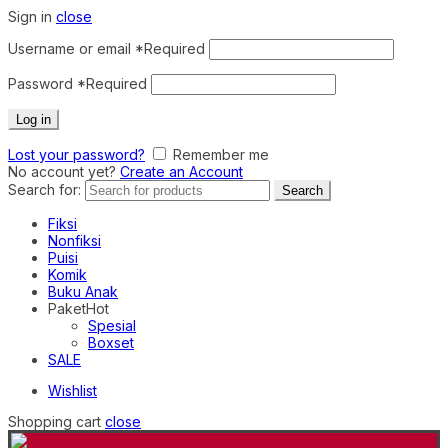
Sign in
close
Username or email
*
Required
Password
*
Required
Log in
Lost your password?
Remember me
No account yet?
Create an Account
Search for:
Search
Fiksi
Nonfiksi
Puisi
Komik
Buku Anak
Paket
Hot
Spesial
Boxset
SALE
Wishlist
Shopping cart
close