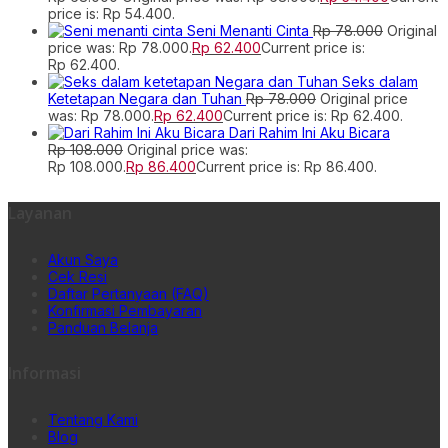
price is: Rp 54.400.
Seni Menanti Cinta
Rp
78.000
Original
price was: Rp 78.000.
Rp
62.400
Current price is:
Rp 62.400.
Seks dalam
Ketetapan Negara dan Tuhan
Rp
78.000
Original price
was: Rp 78.000.
Rp
62.400
Current price is: Rp 62.400.
Dari Rahim Ini Aku Bicara
Rp
108.000
Original price was:
Rp 108.000.
Rp
86.400
Current price is: Rp 86.400.
Layanan
Akun Saya
Cek Resi
Daftar Pertanyaan (FAQ)
Konfirmasi Pembayaran
Panduan Belanja
Informasi
Tentang Kami
Blog