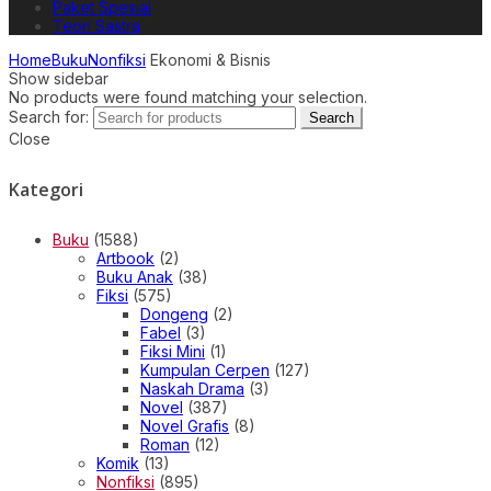
Paket Spesial
Teori Sastra
Home
Buku
Nonfiksi
Ekonomi & Bisnis
Show sidebar
No products were found matching your selection.
Search for:
Search
Close
Kategori
Buku
(1588)
Artbook
(2)
Buku Anak
(38)
Fiksi
(575)
Dongeng
(2)
Fabel
(3)
Fiksi Mini
(1)
Kumpulan Cerpen
(127)
Naskah Drama
(3)
Novel
(387)
Novel Grafis
(8)
Roman
(12)
Komik
(13)
Nonfiksi
(895)