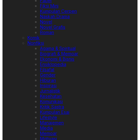
Fabel
Fiksi Mini
Kumpulan Cerpen
Naskah Drama
Novel
Novel Grafis
Roman
Komik
Nonfiksi
Agama & Spiritual
Biografi & Memoar
Ekonomi & Bisnis
Ensiklopedia
Filsafat
Gender
Hiburan
Inspirasi
Jurnalistik
Kesehatan
Komunikasi
Kritik Sastra
Kumpulan Esai
Lifestyle
Manajemen
Media
Memoar
Motivasi