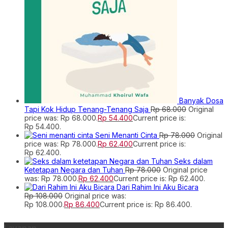
Banyak Dosa
Tapi Kok Hidup Tenang-Tenang Saja
Rp
68.000
Original
price was: Rp 68.000.
Rp
54.400
Current price is:
Rp 54.400.
Seni Menanti Cinta
Rp
78.000
Original
price was: Rp 78.000.
Rp
62.400
Current price is:
Rp 62.400.
Seks dalam
Ketetapan Negara dan Tuhan
Rp
78.000
Original price
was: Rp 78.000.
Rp
62.400
Current price is: Rp 62.400.
Dari Rahim Ini Aku Bicara
Rp
108.000
Original price was:
Rp 108.000.
Rp
86.400
Current price is: Rp 86.400.
Layanan