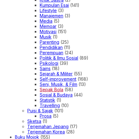
Kumpulan Esai
(141)
Lifestyle
(3)
Manajemen
(3)
Media
(5)
Memoar
(3)
Motivasi
(151)
Musik
(1)
Parenting
(25)
Pendidikan
(11)
Perempuan
(24)
Politik & Ilmu Sosial
(89)
Psikologi
(39)
Sains
(18)
Sejarah & Militer
(55)
Self-improvement
(168)
Seni, Musik, & Film
(13)
Sepak Bola
(58)
Sosial & Budaya
(44)
Statistik
(1)
Travelling
(10)
Puisi & Sajak
(101)
Prosa
(5)
Sketsa
(1)
Terjemahan Jepang
(17)
Terjemahan Korea
(28)
Buku Mojok
(155)