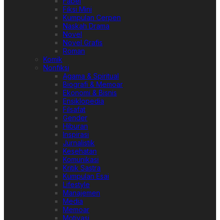
Fabel
Fiksi Mini
Kumpulan Cerpen
Naskah Drama
Novel
Novel Grafis
Roman
Komik
Nonfiksi
Agama & Spiritual
Biografi & Memoar
Ekonomi & Bisnis
Ensiklopedia
Filsafat
Gender
Hiburan
Inspirasi
Jurnalistik
Kesehatan
Komunikasi
Kritik Sastra
Kumpulan Esai
Lifestyle
Manajemen
Media
Memoar
Motivasi