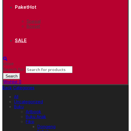
Paket
Hot
Spesial
Boxset
SALE
close
Search for:
Search
Wishlist
0
Back
Categories
All
Uncategorized
Buku
Artbook
Buku Anak
Fiksi
Dongeng