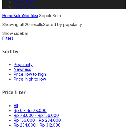
Paket Spesial
Teori Sastra
Home
Buku
Nonfiksi
Sepak Bola
Showing all 20 results
Sorted by popularity
Show sidebar
Filters
Sort by
Popularity
Newness
Price: low to high
Price: high to low
Price filter
All
Rp
0
-
Rp
78.000
Rp
78.000
-
Rp
156.000
Rp
156.000
-
Rp
234.000
Rp
234.000
-
Rp
312.000