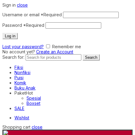
Sign in
close
Username or email
*
Required
Password
*
Required
Log in
Lost your password?
Remember me
No account yet?
Create an Account
Search for:
Search
Fiksi
Nonfiksi
Puisi
Komik
Buku Anak
Paket
Hot
Spesial
Boxset
SALE
Wishlist
Shopping cart
close