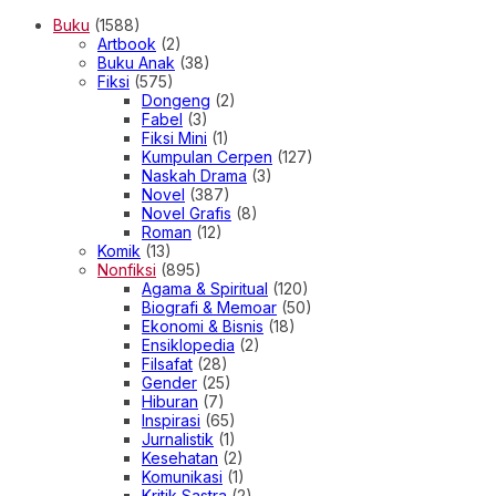
Buku
(1588)
Artbook
(2)
Buku Anak
(38)
Fiksi
(575)
Dongeng
(2)
Fabel
(3)
Fiksi Mini
(1)
Kumpulan Cerpen
(127)
Naskah Drama
(3)
Novel
(387)
Novel Grafis
(8)
Roman
(12)
Komik
(13)
Nonfiksi
(895)
Agama & Spiritual
(120)
Biografi & Memoar
(50)
Ekonomi & Bisnis
(18)
Ensiklopedia
(2)
Filsafat
(28)
Gender
(25)
Hiburan
(7)
Inspirasi
(65)
Jurnalistik
(1)
Kesehatan
(2)
Komunikasi
(1)
Kritik Sastra
(2)