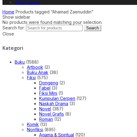
Teori Sastra
Home
Products tagged “Ahamad Zaenuddin”
Show sidebar
No products were found matching your selection.
Search for:
Search
Close
Kategori
Buku
(1588)
Artbook
(2)
Buku Anak
(38)
Fiksi
(575)
Dongeng
(2)
Fabel
(3)
Fiksi Mini
(1)
Kumpulan Cerpen
(127)
Naskah Drama
(3)
Novel
(387)
Novel Grafis
(8)
Roman
(12)
Komik
(13)
Nonfiksi
(895)
Agama & Spiritual
(120)