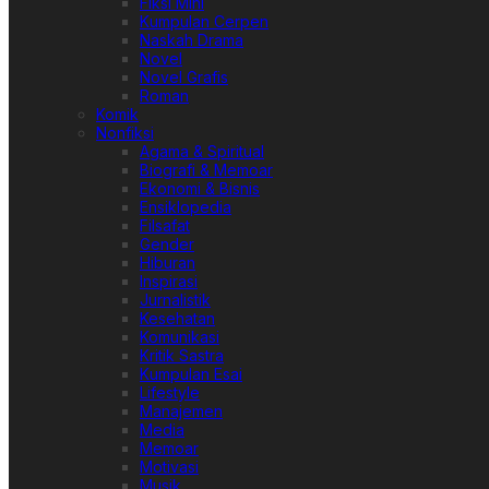
Fiksi Mini
Kumpulan Cerpen
Naskah Drama
Novel
Novel Grafis
Roman
Komik
Nonfiksi
Agama & Spiritual
Biografi & Memoar
Ekonomi & Bisnis
Ensiklopedia
Filsafat
Gender
Hiburan
Inspirasi
Jurnalistik
Kesehatan
Komunikasi
Kritik Sastra
Kumpulan Esai
Lifestyle
Manajemen
Media
Memoar
Motivasi
Musik