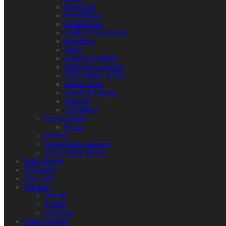
Parenting
Pendidikan
Perempuan
Politik & Ilmu Sosial
Psikologi
Sains
Sejarah & Militer
Self-improvement
Seni, Musik, & Film
Sepak Bola
Sosial & Budaya
Statistik
Travelling
Puisi & Sajak
Prosa
Sketsa
Terjemahan Jepang
Terjemahan Korea
Buku Mojok
EA Books
Lain-Lain
Pakaian
Hoodie
T-Shirt
Totebag
Paket Spesial