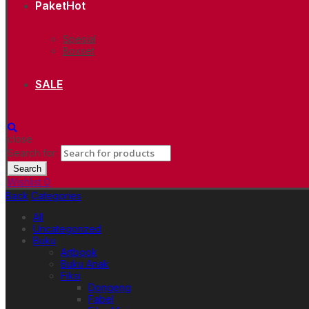
Paket
Hot
Spesial
Boxset
SALE
close
Search for:
Search
Wishlist
0
Back
Categories
All
Uncategorized
Buku
Artbook
Buku Anak
Fiksi
Dongeng
Fabel