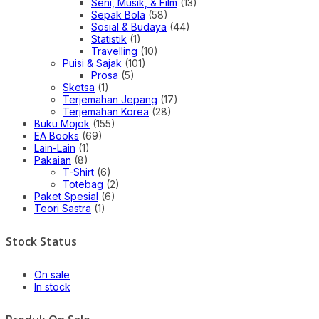
Seni, Musik, & Film
(13)
Sepak Bola
(58)
Sosial & Budaya
(44)
Statistik
(1)
Travelling
(10)
Puisi & Sajak
(101)
Prosa
(5)
Sketsa
(1)
Terjemahan Jepang
(17)
Terjemahan Korea
(28)
Buku Mojok
(155)
EA Books
(69)
Lain-Lain
(1)
Pakaian
(8)
T-Shirt
(6)
Totebag
(2)
Paket Spesial
(6)
Teori Sastra
(1)
Stock Status
On sale
In stock