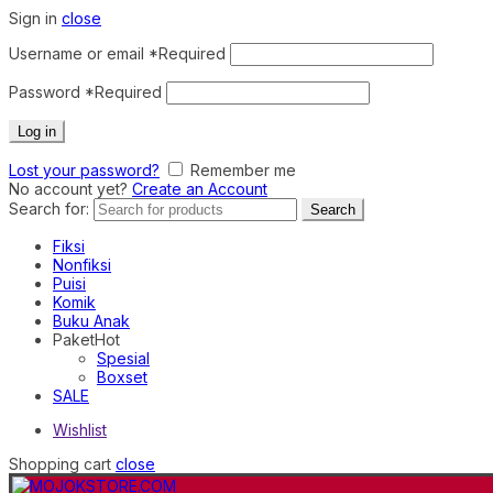
Sign in
close
Username or email
*
Required
Password
*
Required
Log in
Lost your password?
Remember me
No account yet?
Create an Account
Search for:
Search
Fiksi
Nonfiksi
Puisi
Komik
Buku Anak
Paket
Hot
Spesial
Boxset
SALE
Wishlist
Shopping cart
close