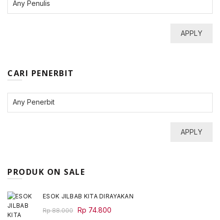
APPLY
CARI PENERBIT
APPLY
PRODUK ON SALE
ESOK JILBAB KITA DIRAYAKAN
Original
Current
Rp
74.800
Rp
88.000