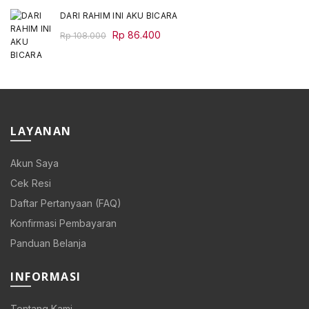
DARI RAHIM INI AKU BICARA
Original
Current
Rp
86.400
Rp
108.000
price
price
was:
is:
Rp 108.000.
Rp 86.400.
LAYANAN
Akun Saya
Cek Resi
Daftar Pertanyaan (FAQ)
Konfirmasi Pembayaran
Panduan Belanja
INFORMASI
Tentang Kami