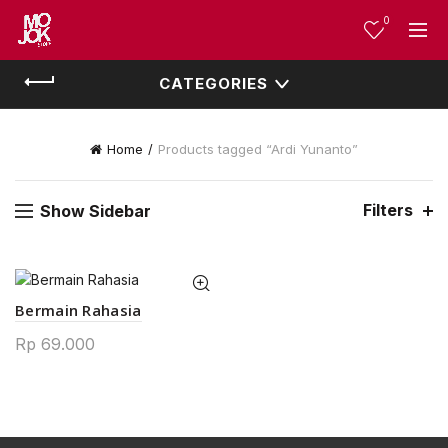
0
CATEGORIES
Home
Products tagged “Ardi Yunanto”
Filters
Show Sidebar
Bermain Rahasia
Rp
69.000