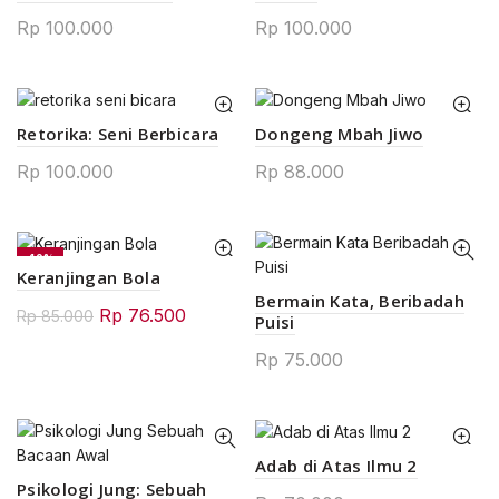
Rp
100.000
Rp
100.000
Retorika: Seni Berbicara
Dongeng Mbah Jiwo
Rp
100.000
Rp
88.000
-10%
Keranjingan Bola
Bermain Kata, Beribadah
Original
Current
Rp
76.500
Rp
85.000
Puisi
price
price
Rp
75.000
was:
is:
Rp 85.000.
Rp 76.500.
Adab di Atas Ilmu 2
Psikologi Jung: Sebuah