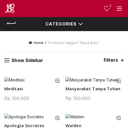
0
CATEGORIES
Home
Products tagged “Basa Basi”
Filters
Show Sidebar
Meditasi
Masyarakat Tanpa Tuhan
Rp
100.000
Rp
100.000
Apologia Socrates
Walden