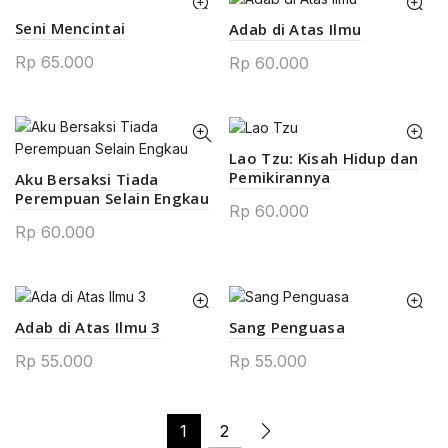
Seni Mencintai
Adab di Atas Ilmu
0.
Rp
65.000
Rp
60.000
0.
Lao Tzu: Kisah Hidup dan
Pemikirannya
Aku Bersaksi Tiada
Perempuan Selain Engkau
Rp
60.000
Rp
60.000
0.
Adab di Atas Ilmu 3
Sang Penguasa
00.
Rp
55.000
Rp
55.000
1
2