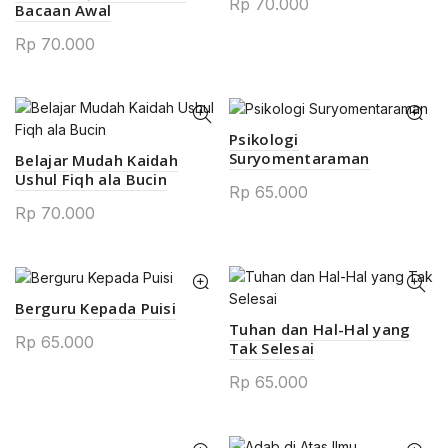
Rp
70.000
Bacaan Awal
Rp
70.000
Psikologi
Suryomentaraman
Belajar Mudah Kaidah
Ushul Fiqh ala Bucin
Rp
65.000
Rp
70.000
Berguru Kepada Puisi
0.
Tuhan dan Hal-Hal yang
Rp
65.000
Tak Selesai
Rp
65.000