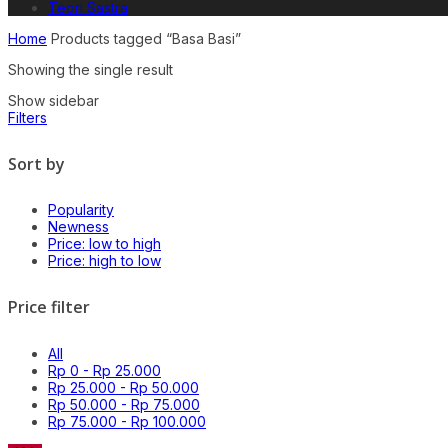
Teori Sastra
Home
Products tagged “Basa Basi”
Showing the single result
Show sidebar
Filters
Sort by
Popularity
Newness
Price: low to high
Price: high to low
Price filter
All
Rp
0
-
Rp
25.000
Rp
25.000
-
Rp
50.000
Rp
50.000
-
Rp
75.000
Rp
75.000
-
Rp
100.000