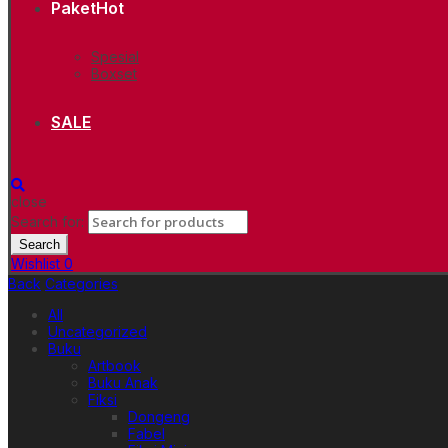
Paket
Hot
Spesial
Boxset
SALE
close
Search for:
Search
Wishlist
0
Back
Categories
All
Uncategorized
Buku
Artbook
Buku Anak
Fiksi
Dongeng
Fabel