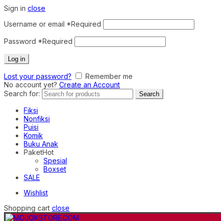
Sign in
close
Username or email
*
Required
Password
*
Required
Log in
Lost your password?
Remember me
No account yet?
Create an Account
Search for:
Search
Fiksi
Nonfiksi
Puisi
Komik
Buku Anak
Paket
Hot
Spesial
Boxset
SALE
Wishlist
Shopping cart
close