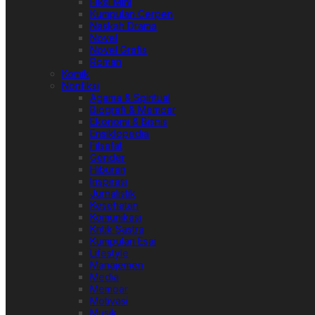
Fiksi Mini
Kumpulan Cerpen
Naskah Drama
Novel
Novel Grafis
Roman
Komik
Nonfiksi
Agama & Spiritual
Biografi & Memoar
Ekonomi & Bisnis
Ensiklopedia
Filsafat
Gender
Hiburan
Inspirasi
Jurnalistik
Kesehatan
Komunikasi
Kritik Sastra
Kumpulan Esai
Lifestyle
Manajemen
Media
Memoar
Motivasi
Musik