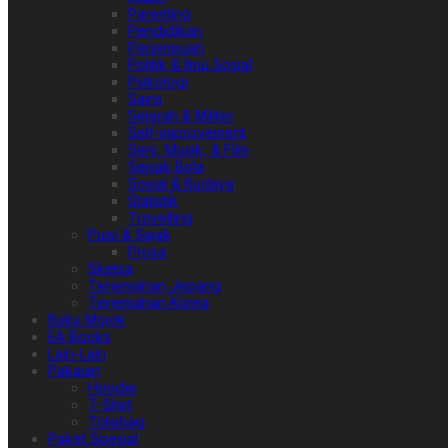
Parenting
Pendidikan
Perempuan
Politik & Ilmu Sosial
Psikologi
Sains
Sejarah & Militer
Self-improvement
Seni, Musik, & Film
Sepak Bola
Sosial & Budaya
Statistik
Travelling
Puisi & Sajak
Prosa
Sketsa
Terjemahan Jepang
Terjemahan Korea
Buku Mojok
EA Books
Lain-Lain
Pakaian
Hoodie
T-Shirt
Totebag
Paket Spesial