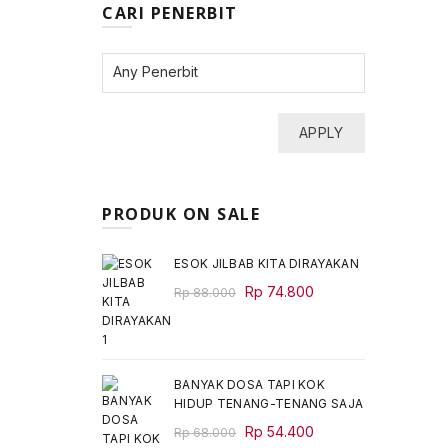
CARI PENERBIT
APPLY
PRODUK ON SALE
ESOK JILBAB KITA DIRAYAKAN
Original
Current
Rp
74.800
Rp
88.000
price
price
was:
is:
Rp 88.000.
Rp 74.800.
BANYAK DOSA TAPI KOK
HIDUP TENANG-TENANG SAJA
Original
Current
Rp
54.400
Rp
68.000