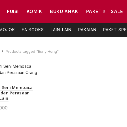
PUISI
KOMIK
BUKU ANAK
PAKET
SALE
 MOJOK
EA BOOKS
LAIN-LAIN
PAKAIAN
PAKET SPE
e
Products tagged “Euny Hong”
: Seni Membaca
n dan Perasaan
Lain
000