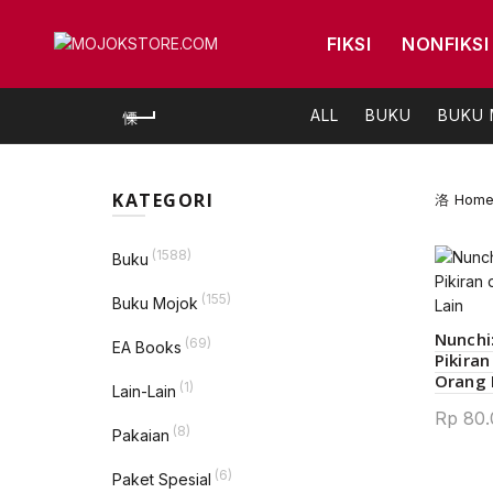
FIKSI
NONFIKSI
ALL
BUKU
BUKU
KATEGORI
Hom
(1588)
Buku
(155)
Buku Mojok
Nunchi
(69)
EA Books
Pikira
Orang 
(1)
Lain-Lain
Rp
80.
(8)
Pakaian
(6)
Paket Spesial