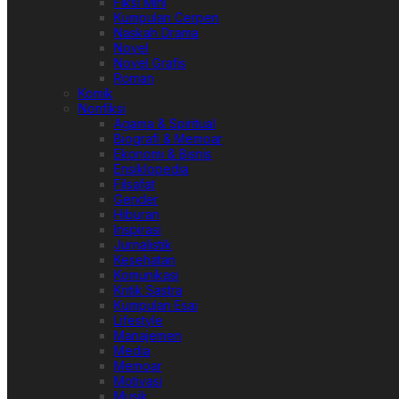
Fiksi Mini
Kumpulan Cerpen
Naskah Drama
Novel
Novel Grafis
Roman
Komik
Nonfiksi
Agama & Spiritual
Biografi & Memoar
Ekonomi & Bisnis
Ensiklopedia
Filsafat
Gender
Hiburan
Inspirasi
Jurnalistik
Kesehatan
Komunikasi
Kritik Sastra
Kumpulan Esai
Lifestyle
Manajemen
Media
Memoar
Motivasi
Musik