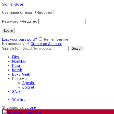
Sign in
close
Username or email
*
Required
Password
*
Required
Log in
Lost your password?
Remember me
No account yet?
Create an Account
Search for:
Search
Fiksi
Nonfiksi
Puisi
Komik
Buku Anak
Paket
Hot
Spesial
Boxset
SALE
Wishlist
Shopping cart
close