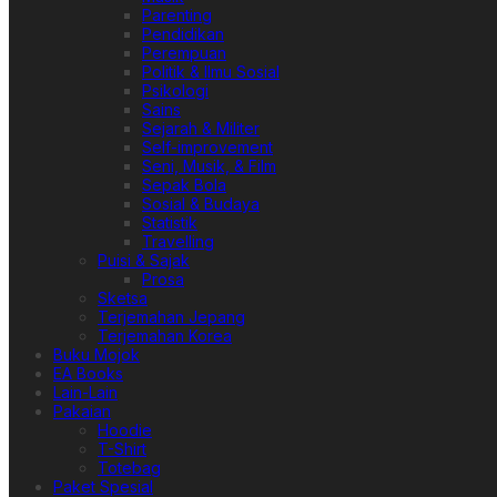
Parenting
Pendidikan
Perempuan
Politik & Ilmu Sosial
Psikologi
Sains
Sejarah & Militer
Self-improvement
Seni, Musik, & Film
Sepak Bola
Sosial & Budaya
Statistik
Travelling
Puisi & Sajak
Prosa
Sketsa
Terjemahan Jepang
Terjemahan Korea
Buku Mojok
EA Books
Lain-Lain
Pakaian
Hoodie
T-Shirt
Totebag
Paket Spesial