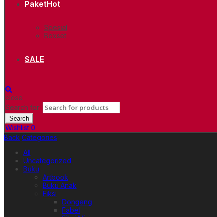
Paket
Hot
Spesial
Boxset
SALE
close
Search for:
Search
Wishlist
0
Back
Categories
All
Uncategorized
Buku
Artbook
Buku Anak
Fiksi
Dongeng
Fabel