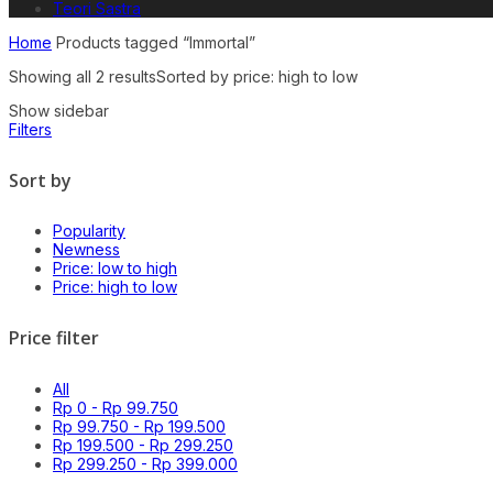
Teori Sastra
Home
Products tagged “Immortal”
Showing all 2 results
Sorted by price: high to low
Show sidebar
Filters
Sort by
Popularity
Newness
Price: low to high
Price: high to low
Price filter
All
Rp
0
-
Rp
99.750
Rp
99.750
-
Rp
199.500
Rp
199.500
-
Rp
299.250
Rp
299.250
-
Rp
399.000