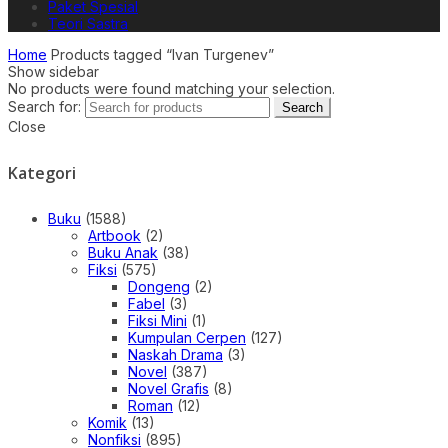
Paket Spesial
Teori Sastra
Home
Products tagged “Ivan Turgenev”
Show sidebar
No products were found matching your selection.
Search for:
Search
Close
Kategori
Buku
(1588)
Artbook
(2)
Buku Anak
(38)
Fiksi
(575)
Dongeng
(2)
Fabel
(3)
Fiksi Mini
(1)
Kumpulan Cerpen
(127)
Naskah Drama
(3)
Novel
(387)
Novel Grafis
(8)
Roman
(12)
Komik
(13)
Nonfiksi
(895)