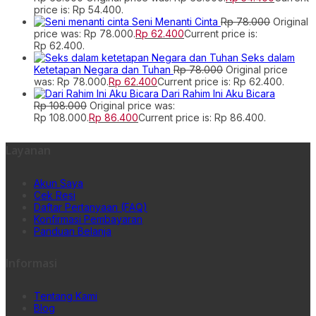
price is: Rp 54.400.
Seni Menanti Cinta
Rp
78.000
Original
price was: Rp 78.000.
Rp
62.400
Current price is:
Rp 62.400.
Seks dalam
Ketetapan Negara dan Tuhan
Rp
78.000
Original price
was: Rp 78.000.
Rp
62.400
Current price is: Rp 62.400.
Dari Rahim Ini Aku Bicara
Rp
108.000
Original price was:
Rp 108.000.
Rp
86.400
Current price is: Rp 86.400.
Layanan
Akun Saya
Cek Resi
Daftar Pertanyaan (FAQ)
Konfirmasi Pembayaran
Panduan Belanja
Informasi
Tentang Kami
Blog