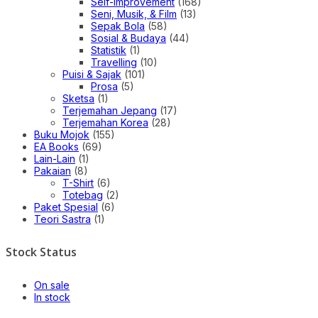
Self-improvement
(168)
Seni, Musik, & Film
(13)
Sepak Bola
(58)
Sosial & Budaya
(44)
Statistik
(1)
Travelling
(10)
Puisi & Sajak
(101)
Prosa
(5)
Sketsa
(1)
Terjemahan Jepang
(17)
Terjemahan Korea
(28)
Buku Mojok
(155)
EA Books
(69)
Lain-Lain
(1)
Pakaian
(8)
T-Shirt
(6)
Totebag
(2)
Paket Spesial
(6)
Teori Sastra
(1)
Stock Status
On sale
In stock