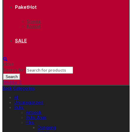
Paket
Hot
Spesial
Boxset
SALE
close
Search for:
Search
Wishlist
0
Back
Categories
All
Uncategorized
Buku
Artbook
Buku Anak
Fiksi
Dongeng