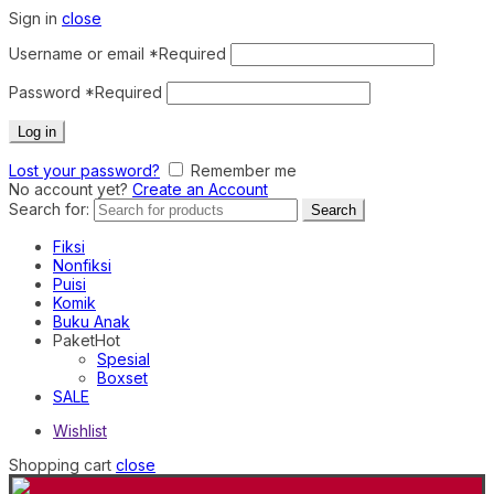
Sign in
close
Username or email
*
Required
Password
*
Required
Log in
Lost your password?
Remember me
No account yet?
Create an Account
Search for:
Search
Fiksi
Nonfiksi
Puisi
Komik
Buku Anak
Paket
Hot
Spesial
Boxset
SALE
Wishlist
Shopping cart
close