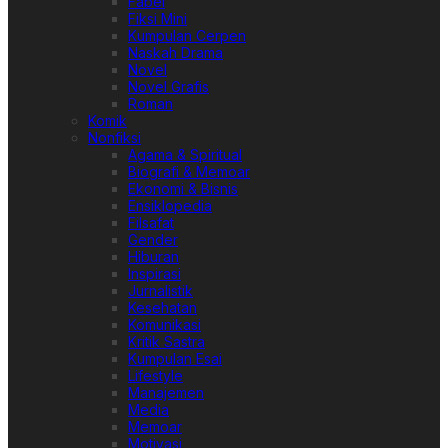
Fabel
Fiksi Mini
Kumpulan Cerpen
Naskah Drama
Novel
Novel Grafis
Roman
Komik
Nonfiksi
Agama & Spiritual
Biografi & Memoar
Ekonomi & Bisnis
Ensiklopedia
Filsafat
Gender
Hiburan
Inspirasi
Jurnalistik
Kesehatan
Komunikasi
Kritik Sastra
Kumpulan Esai
Lifestyle
Manajemen
Media
Memoar
Motivasi