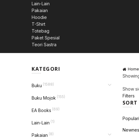
Lain-Lain
Pakaian
Hoodie
T-Shirt
Totebag
Paket Spesial
Teori Sastra
KATEGORI
Home
Showing 
(1588)
Buku
Show si
Filters
(155)
Buku Mojok
SORT
(69)
EA Books
Populari
(1)
Lain-Lain
Newnes
(8)
Pakaian