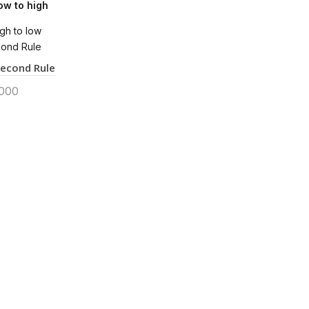
low to high
igh to low
Second Rule
000