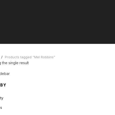
Products tagged “Mel Robbins”
the single result
debar
 BY
ty
s