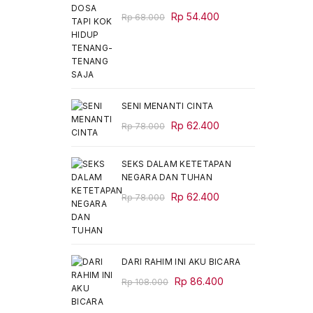
Original
Current
Rp
54.400
Rp
68.000
price
price
was:
is:
Rp 68.000.
Rp 54.400.
SENI MENANTI CINTA
Original
Current
Rp
62.400
Rp
78.000
price
price
was:
is:
SEKS DALAM KETETAPAN
Rp 78.000.
Rp 62.400.
NEGARA DAN TUHAN
Original
Current
Rp
62.400
Rp
78.000
price
price
was:
is:
Rp 78.000.
Rp 62.400.
DARI RAHIM INI AKU BICARA
Original
Current
Rp
86.400
Rp
108.000
price
price
was:
is: