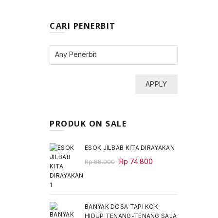
CARI PENERBIT
APPLY
PRODUK ON SALE
ESOK JILBAB KITA DIRAYAKAN
Original
Current
Rp
74.800
Rp
88.000
price
price
was:
is:
Rp 88.000.
Rp 74.800.
BANYAK DOSA TAPI KOK
HIDUP TENANG-TENANG SAJA