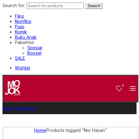
Search for:
Search
Fiksi
Nonfiksi
Puisi
Komik
Buku Anak
Paket
Hot
Spesial
Boxset
SALE
Wishlist
0
Back
Categories
Home
Products tagged “Nur Hasan”