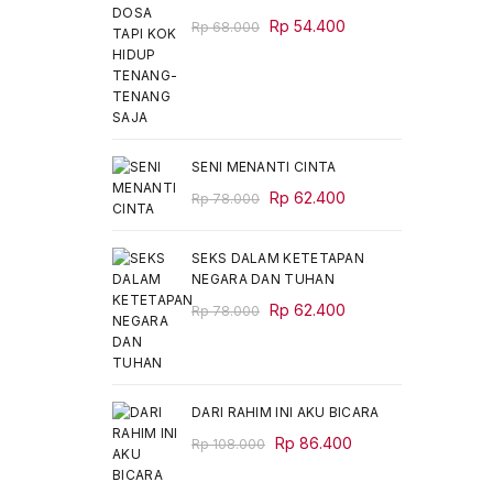
Original
Current
Rp
54.400
Rp
68.000
price
price
was:
is:
Rp 68.000.
Rp 54.400.
SENI MENANTI CINTA
Original
Current
Rp
62.400
Rp
78.000
price
price
was:
is:
SEKS DALAM KETETAPAN
Rp 78.000.
Rp 62.400.
NEGARA DAN TUHAN
Original
Current
Rp
62.400
Rp
78.000
price
price
was:
is:
Rp 78.000.
Rp 62.400.
DARI RAHIM INI AKU BICARA
Original
Current
Rp
86.400
Rp
108.000
price
price
was:
is: