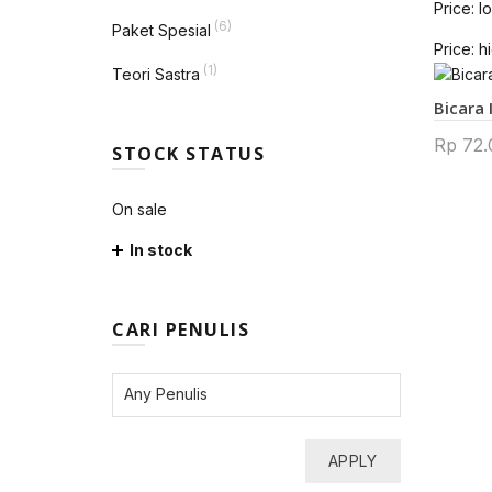
Price: l
(6)
Paket Spesial
Price: h
(1)
Teori Sastra
Bicara 
Rp
72.
STOCK STATUS
On sale
In stock
CARI PENULIS
APPLY