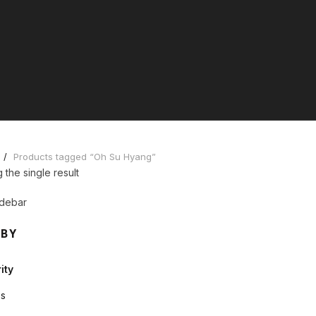
Products tagged “Oh Su Hyang”
the single result
debar
 BY
ity
s