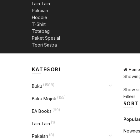
Lain-Lain
Pakaian
Hoodie
T-Shirt
Totebag
Paket Spesial
Teori Sastra
KATEGORI
Home
Showing 
(1588)
Buku
Show si
Filters
(155)
Buku Mojok
SORT
(69)
EA Books
Popular
(1)
Lain-Lain
Newnes
(8)
Pakaian