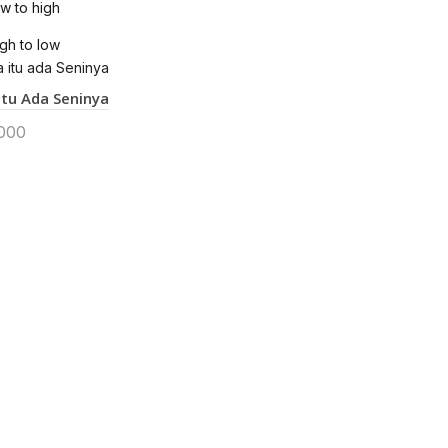
ow to high
igh to low
Itu Ada Seninya
000