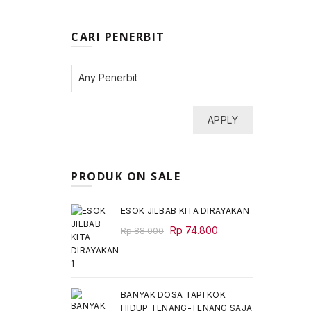
CARI PENERBIT
APPLY
PRODUK ON SALE
ESOK JILBAB KITA DIRAYAKAN
Original
Current
Rp
74.800
Rp
88.000
price
price
was:
is:
Rp 88.000.
Rp 74.800.
BANYAK DOSA TAPI KOK
HIDUP TENANG-TENANG SAJA