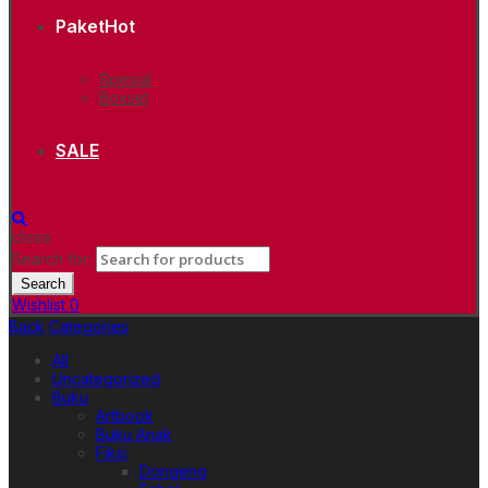
Paket
Hot
Spesial
Boxset
SALE
close
Search for:
Search
Wishlist
0
Back
Categories
All
Uncategorized
Buku
Artbook
Buku Anak
Fiksi
Dongeng