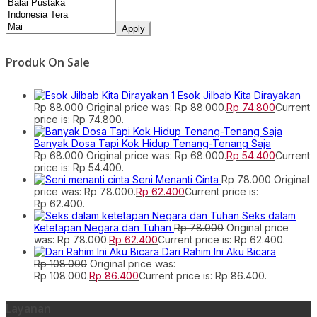
Apply
Produk On Sale
Esok Jilbab Kita Dirayakan
Rp
88.000
Original price was: Rp 88.000.
Rp
74.800
Current
price is: Rp 74.800.
Banyak Dosa Tapi Kok Hidup Tenang-Tenang Saja
Rp
68.000
Original price was: Rp 68.000.
Rp
54.400
Current
price is: Rp 54.400.
Seni Menanti Cinta
Rp
78.000
Original
price was: Rp 78.000.
Rp
62.400
Current price is:
Rp 62.400.
Seks dalam
Ketetapan Negara dan Tuhan
Rp
78.000
Original price
was: Rp 78.000.
Rp
62.400
Current price is: Rp 62.400.
Dari Rahim Ini Aku Bicara
Rp
108.000
Original price was:
Rp 108.000.
Rp
86.400
Current price is: Rp 86.400.
Layanan