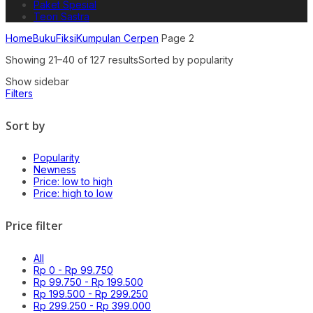
Paket Spesial
Teori Sastra
Home
Buku
Fiksi
Kumpulan Cerpen
Page 2
Showing 21–40 of 127 results
Sorted by popularity
Show sidebar
Filters
Sort by
Popularity
Newness
Price: low to high
Price: high to low
Price filter
All
Rp
0
-
Rp
99.750
Rp
99.750
-
Rp
199.500
Rp
199.500
-
Rp
299.250
Rp
299.250
-
Rp
399.000