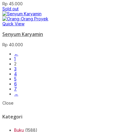
Rp
45.000
Sold out
Quick View
Senyum Karyamin
Rp
40.000
←
1
2
3
4
5
6
7
→
Close
Kategori
Buku
(1588)