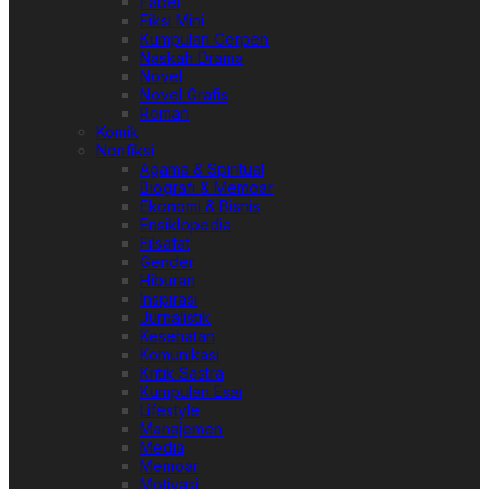
Fabel
Fiksi Mini
Kumpulan Cerpen
Naskah Drama
Novel
Novel Grafis
Roman
Komik
Nonfiksi
Agama & Spiritual
Biografi & Memoar
Ekonomi & Bisnis
Ensiklopedia
Filsafat
Gender
Hiburan
Inspirasi
Jurnalistik
Kesehatan
Komunikasi
Kritik Sastra
Kumpulan Esai
Lifestyle
Manajemen
Media
Memoar
Motivasi