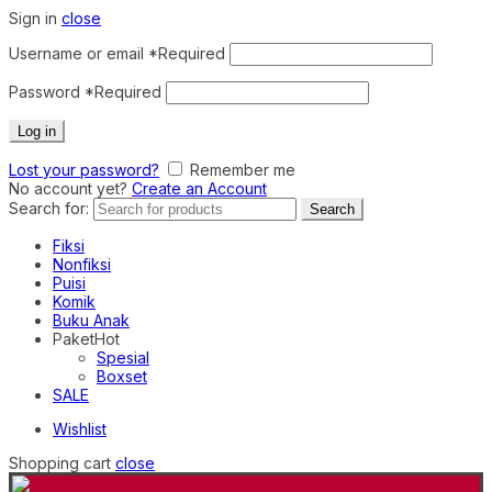
Sign in
close
Username or email
*
Required
Password
*
Required
Log in
Lost your password?
Remember me
No account yet?
Create an Account
Search for:
Search
Fiksi
Nonfiksi
Puisi
Komik
Buku Anak
Paket
Hot
Spesial
Boxset
SALE
Wishlist
Shopping cart
close