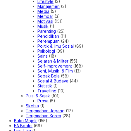
Lifestyle
(3)
Manajemen
(3)
Media
(5)
Memoar
(3)
Motivasi
(151)
Musik
(1)
Parenting
(25)
Pendidikan
(11)
Perempuan
(24)
Politik & Ilmu Sosial
(89)
Psikologi
(39)
Sains
(18)
Sejarah & Militer
(55)
Self-improvement
(168)
Seni, Musik, & Film
(13)
Sepak Bola
(58)
Sosial & Budaya
(44)
Statistik
(1)
Travelling
(10)
Puisi & Sajak
(101)
Prosa
(5)
Sketsa
(1)
Terjemahan Jepang
(17)
Terjemahan Korea
(28)
Buku Mojok
(155)
EA Books
(69)
Lain-Lain
(1)