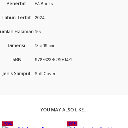
Penerbit
EA Books
Tahun Terbit
2024
Jumlah Halaman
155
Dimensi
13 x 19 cm
ISBN
978-623-5280-14-1
Jenis Sampul
Soft Cover
YOU MAY ALSO LIKE…
-20%
-20%