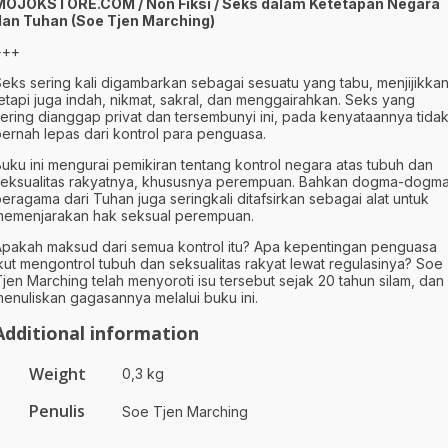
MOJOKSTORE.COM / Non Fiksi / Seks dalam Ketetapan Negara
dan Tuhan
(Soe Tjen Marching)
+++
eks sering kali digambarkan sebagai sesuatu yang tabu, menjijikkan
etapi juga indah, nikmat, sakral, dan menggairahkan. Seks yang
ering dianggap privat dan tersembunyi ini, pada kenyataannya tida
ernah lepas dari kontrol para penguasa.
uku ini mengurai pemikiran tentang kontrol negara atas tubuh dan
seksualitas rakyatnya, khususnya perempuan. Bahkan dogma-dogm
eragama dari Tuhan juga seringkali ditafsirkan sebagai alat untuk
memenjarakan hak seksual perempuan.
Apakah maksud dari semua kontrol itu? Apa kepentingan penguasa
kut mengontrol tubuh dan seksualitas rakyat lewat regulasinya? Soe
jen Marching telah menyoroti isu tersebut sejak 20 tahun silam, dan
enuliskan gagasannya melalui buku ini.
Additional information
Weight
0,3 kg
Penulis
Soe Tjen Marching