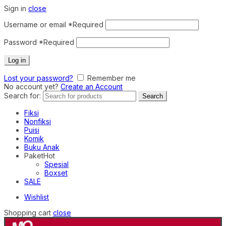
Sign in
close
Username or email
*
Required
Password
*
Required
Log in
Lost your password?
Remember me
No account yet?
Create an Account
Search for:
Search
Fiksi
Nonfiksi
Puisi
Komik
Buku Anak
Paket
Hot
Spesial
Boxset
SALE
Wishlist
Shopping cart
close