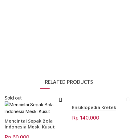
was:
is:
Rp 78.000.
Rp 62.400.
Rp 78.000.
Rp 62
RELATED PRODUCTS
Sold out
Ensiklopedia Kretek
Rp
140.000
Mencintai Sepak Bola
Indonesia Meski Kusut
Rp
60.000