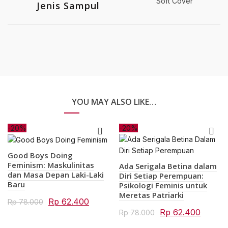
Soft Cover
Jenis Sampul
YOU MAY ALSO LIKE…
-20%
-20%
Good Boys Doing
Feminism: Maskulinitas
Ada Serigala Betina dalam
dan Masa Depan Laki-Laki
Diri Setiap Perempuan:
Baru
Psikologi Feminis untuk
Meretas Patriarki
Original
Current
Rp
62.400
Rp
78.000
Original
Curre
Rp
62.400
Rp
78.000
price
price
price
price
was:
is: