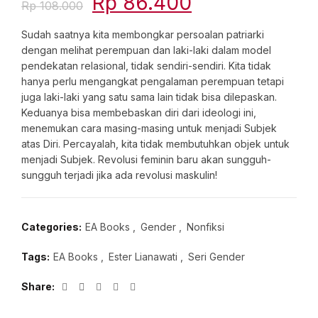
Original
Current
Rp
86.400
Rp
108.000
price
price
Sudah saatnya kita membongkar persoalan patriarki
dengan melihat perempuan dan laki-laki dalam model
was:
is:
pendekatan relasional, tidak sendiri-sendiri. Kita tidak
hanya perlu mengangkat pengalaman perempuan tetapi
Rp 108.000.
Rp 86.400.
juga laki-laki yang satu sama lain tidak bisa dilepaskan.
Keduanya bisa membebaskan diri dari ideologi ini,
menemukan cara masing-masing untuk menjadi Subjek
atas Diri. Percayalah, kita tidak membutuhkan objek untuk
menjadi Subjek. Revolusi feminin baru akan sungguh-
sungguh terjadi jika ada revolusi maskulin!
Categories:
EA Books
,
Gender
,
Nonfiksi
Tags:
EA Books
,
Ester Lianawati
,
Seri Gender
Share