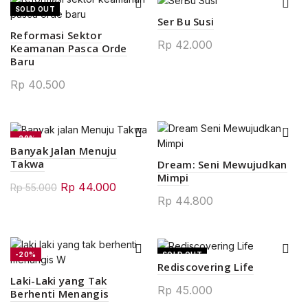
SOLD OUT
Ser Bu Susi
Reformasi Sektor
Rp
42.000
Keamanan Pasca Orde
Baru
Rp
40.500
-20%
Banyak Jalan Menuju
NEW
Takwa
Dream: Seni Mewujudkan
Mimpi
Original
Current
Rp
44.000
Rp
55.000
Rp
44.800
price
price
was:
is:
Rp 55.000.
Rp 44.000.
-20%
SOLD OUT
Rediscovering Life
Laki-Laki yang Tak
Rp
45.000
Berhenti Menangis