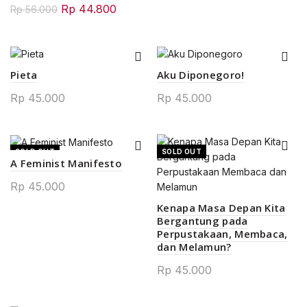
Original
Current
Rp
44.800
Rp
56.000
price
price
was:
is:
Rp 56.000.
Rp 44.800.
Pieta
Aku Diponegoro!
Rp
45.000
Rp
45.000
SOLD OUT
SOLD OUT
A Feminist Manifesto
Rp
45.000
Kenapa Masa Depan Kita
Bergantung pada
0.
Perpustakaan, Membaca,
dan Melamun?
Rp
45.000