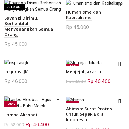
SOLD OUT
0.
Humanisme dan
Kapitalisme
Sayangi Dirimu,
Berhentilah
Rp
45.000
Menyenangkan Semua
Orang
Rp
45.000
0.
-20%
Inspirasi JK
Menjejal Jakarta
0.
Original
Current
Rp
46.000
Rp
46.400
Rp
58.000
price
price
was:
is:
Rp 58.000.
Rp 46.4
-20%
-20%
Ahimsa: Surat Protes
SOLD OUT
SOLD OUT
untuk Sepak Bola
Lambe Akrobat
00.
Indonesia
NEW
Original
Current
Rp
46.400
Rp
58.000
Original
Current