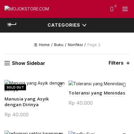
0
CATEGORIES
Home
Buku
Nonfiksi
Page 2
Filters
Show Sidebar
SOLD OUT
Toleransi yang Menindas
Manusia yang Asyik
Rp
40.000
dengan Dirinya
Rp
40.000