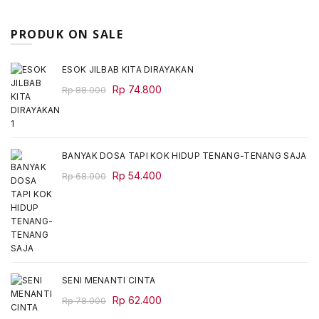
PRODUK ON SALE
ESOK JILBAB KITA DIRAYAKAN
Original
Current
Rp
74.800
Rp
88.000
price
price
was:
is:
Rp 88.000.
Rp 74.800.
BANYAK DOSA TAPI KOK HIDUP TENANG-TENANG SAJA
Original
Current
Rp
54.400
Rp
68.000
price
price
was:
is:
Rp 68.000.
Rp 54.400.
SENI MENANTI CINTA
Original
Current
Rp
62.400
Rp
78.000
price
price