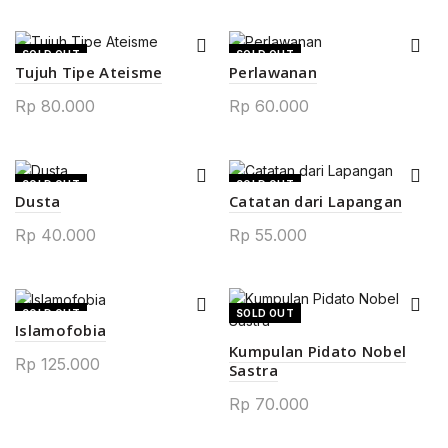
SOLD OUT
SOLD OUT
Tujuh Tipe Ateisme
Perlawanan
NEW
NEW
Rp
80.000
Rp
60.000
SOLD OUT
SOLD OUT
Dusta
Catatan dari Lapangan
NEW
NEW
Rp
40.000
Rp
55.000
SOLD OUT
SOLD OUT
Islamofobia
Kumpulan Pidato Nobel
Rp
125.000
Sastra
Rp
70.000