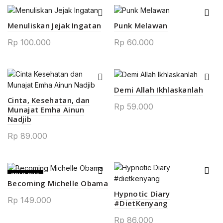
Menuliskan Jejak Ingatan
Punk Melawan
Rp
100.000
Rp
60.000
Demi Allah Ikhlaskanlah
Cinta, Kesehatan, dan
Rp
59.000
Munajat Emha Ainun
Nadjib
Rp
89.000
SOLD OUT
Becoming Michelle Obama
Hypnotic Diary
Rp
149.000
#DietKenyang
Rp
86.000