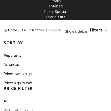
T-Shirt
Totebag
Paket Spesial
Teori Sastra
Filters
Home
Buku
Nonfiksi
Page 43
Show sidebar
SORT BY
Popularity
Newness
Price: low to high
Price: high to low
PRICE FILTER
All
Rp
0
-
Rp
156.250