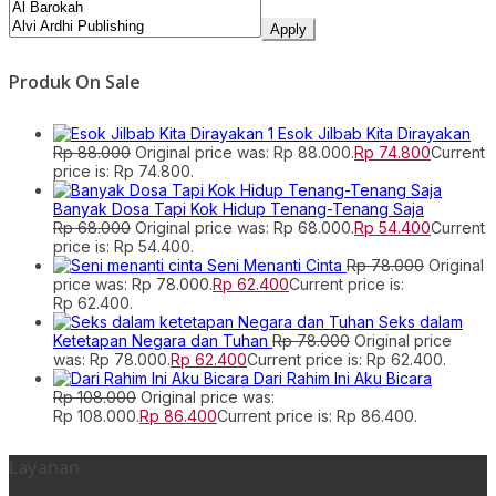
Apply
Produk On Sale
Esok Jilbab Kita Dirayakan
Rp
88.000
Original price was: Rp 88.000.
Rp
74.800
Current
price is: Rp 74.800.
Banyak Dosa Tapi Kok Hidup Tenang-Tenang Saja
Rp
68.000
Original price was: Rp 68.000.
Rp
54.400
Current
price is: Rp 54.400.
Seni Menanti Cinta
Rp
78.000
Original
price was: Rp 78.000.
Rp
62.400
Current price is:
Rp 62.400.
Seks dalam
Ketetapan Negara dan Tuhan
Rp
78.000
Original price
was: Rp 78.000.
Rp
62.400
Current price is: Rp 62.400.
Dari Rahim Ini Aku Bicara
Rp
108.000
Original price was:
Rp 108.000.
Rp
86.400
Current price is: Rp 86.400.
Layanan