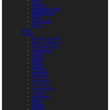
Fabel
Fiksi Mini
Kumpulan Cerpen
Naskah Drama
Novel
Novel Grafis
Roman
Komik
Nonfiksi
Agama & Spiritual
Biografi & Memoar
Ekonomi & Bisnis
Ensiklopedia
Filsafat
Gender
Hiburan
Inspirasi
Jurnalistik
Kesehatan
Komunikasi
Kritik Sastra
Kumpulan Esai
Lifestyle
Manajemen
Media
Memoar
Motivasi