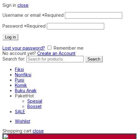
Sign in
close
Username or email
*
Required
Password
*
Required
Log in
Lost your password?
Remember me
No account yet?
Create an Account
Search for:
Search
Fiksi
Nonfiksi
Puisi
Komik
Buku Anak
Paket
Hot
Spesial
Boxset
SALE
Wishlist
Shopping cart
close