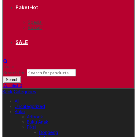
Paket
Hot
Spesial
Boxset
SALE
close
Search for:
Search
Wishlist
0
Back
Categories
All
Uncategorized
Buku
Artbook
Buku Anak
Fiksi
Dongeng