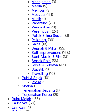
Manajemen
(3)
Media
(5)
Memoar
(3)
Motivasi
(151)
Musik
(1)
Parenting
(25)
Pendidikan
(11)
Perempuan
(24)
Politik & Ilmu Sosial
(89)
Psikologi
(39)
Sains
(18)
Sejarah & Militer
(55)
Self-improvement
(168)
Seni, Musik, & Film
(13)
Sepak Bola
(58)
Sosial & Budaya
(44)
Statistik
(1)
Travelling
(10)
Puisi & Sajak
(101)
Prosa
(5)
Sketsa
(1)
Terjemahan Jepang
(17)
Terjemahan Korea
(28)
Buku Mojok
(155)
EA Books
(69)
Lain-Lain
(1)