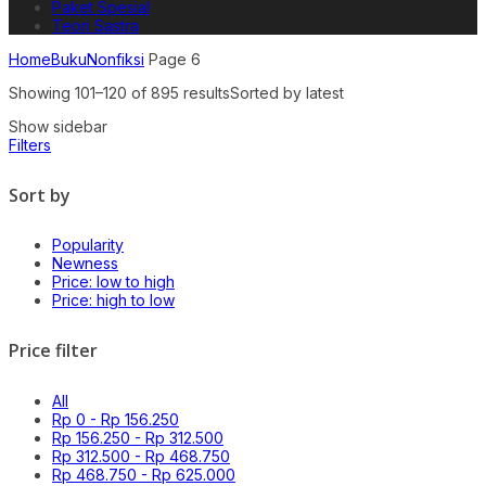
Paket Spesial
Teori Sastra
Home
Buku
Nonfiksi
Page 6
Showing 101–120 of 895 results
Sorted by latest
Show sidebar
Filters
Sort by
Popularity
Newness
Price: low to high
Price: high to low
Price filter
All
Rp
0
-
Rp
156.250
Rp
156.250
-
Rp
312.500
Rp
312.500
-
Rp
468.750
Rp
468.750
-
Rp
625.000