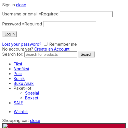
Sign in
close
Username or email
*
Required
Password
*
Required
Log in
Lost your password?
Remember me
No account yet?
Create an Account
Search for:
Search
Fiksi
Nonfiksi
Puisi
Komik
Buku Anak
Paket
Hot
Spesial
Boxset
SALE
Wishlist
Shopping cart
close