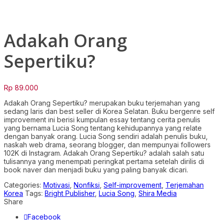
Click to enlarge
Adakah Orang
Sepertiku?
Rp
89.000
Adakah Orang Sepertiku? merupakan buku terjemahan yang
sedang laris dan best seller di Korea Selatan. Buku bergenre self
improvement ini berisi kumpulan essay tentang cerita penulis
yang bernama Lucia Song tentang kehidupannya yang relate
dengan banyak orang. Lucia Song sendiri adalah penulis buku,
naskah web drama, seorang blogger, dan mempunyai followers
102K di Instagram. Adakah Orang Sepertiku? adalah salah satu
tulisannya yang menempati peringkat pertama setelah dirilis di
book naver dan menjadi buku yang paling banyak dicari.
Categories:
Motivasi
,
Nonfiksi
,
Self-improvement
,
Terjemahan
Korea
Tags:
Bright Publisher
,
Lucia Song
,
Shira Media
Share
Facebook