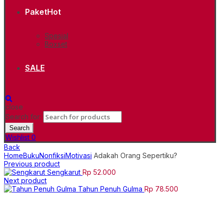
Paket
Hot
Spesial
Boxset
SALE
close
Search for:
Search
Wishlist
0
Back
Home
Buku
Nonfiksi
Motivasi
Adakah Orang Sepertiku?
Previous product
Sengkarut
Rp
52.000
Next product
Tahun Penuh Gulma
Rp
78.500