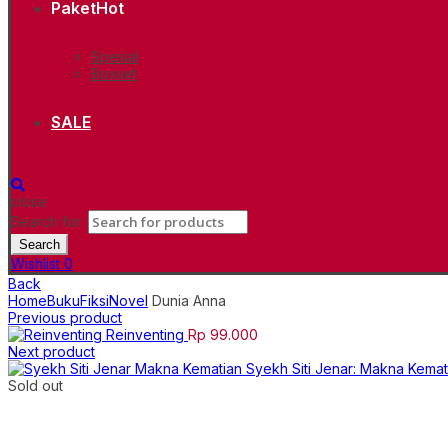
Paket
Hot
Spesial
Boxset
SALE
close
Search for:
Search
Wishlist
0
Back
Home
Buku
Fiksi
Novel
Dunia Anna
Previous product
Reinventing
Rp
99.000
Next product
Syekh Siti Jenar: Makna Kema
Sold out