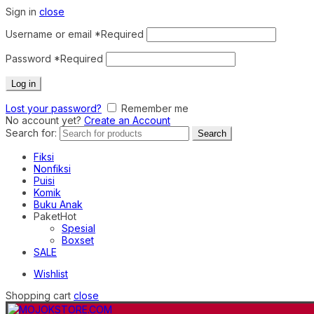
Sign in
close
Username or email
*
Required
Password
*
Required
Log in
Lost your password?
Remember me
No account yet?
Create an Account
Search for:
Search
Fiksi
Nonfiksi
Puisi
Komik
Buku Anak
Paket
Hot
Spesial
Boxset
SALE
Wishlist
Shopping cart
close