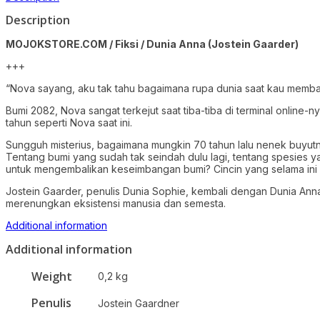
Description
MOJOKSTORE.COM / Fiksi / Dunia Anna (Jostein Gaarder)
+++
“Nova sayang, aku tak tahu bagaimana rupa dunia saat kau membaca
Bumi 2082, Nova sangat terkejut saat tiba-tiba di terminal online-n
tahun seperti Nova saat ini.
Sungguh misterius, bagaimana mungkin 70 tahun lalu nenek buyu
Tentang bumi yang sudah tak seindah dulu lagi, tentang spesies y
untuk mengembalikan keseimbangan bumi? Cincin yang selama ini m
Jostein Gaarder, penulis Dunia Sophie, kembali dengan Dunia An
merenungkan eksistensi manusia dan semesta.
Additional information
Additional information
Weight
0,2 kg
Penulis
Jostein Gaardner