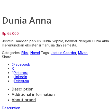
Click to enlarge
Dunia Anna
Rp
65.000
Jostein Gaarder, penulis Dunia Sophie, kembali dengan Dunia An
merenungkan eksistensi manusia dan semesta.
Categories:
Fiksi
,
Novel
Tags:
Jostein Gaarder
,
Mizan
Share
Facebook
X
Pinterest
LinkedIn
Telegram
Description
Additional information
About brand
Description