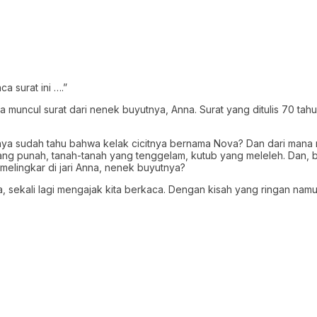
 surat ini ….”
ya muncul surat dari nenek buyutnya, Anna. Surat yang ditulis 70 tahu
tnya sudah tahu bahwa kelak cicitnya bernama Nova? Dan dari man
ang punah, tanah-tanah yang tenggelam, kutub yang meleleh. Dan, be
elingkar di jari Anna, nenek buyutnya?
na, sekali lagi mengajak kita berkaca. Dengan kisah yang ringan n