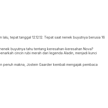
n lalu, tepat tanggal 12.12.12. Tepat saat nenek buyutnya berusia 16
a nenek buyutnya tahu tentang keresahan-keresahan Nova?
narkah cincin rubi merah dari legenda Aladin, menjadi kunci
amun penuh makna, Jostein Gaarder kembali mengajak pembaca