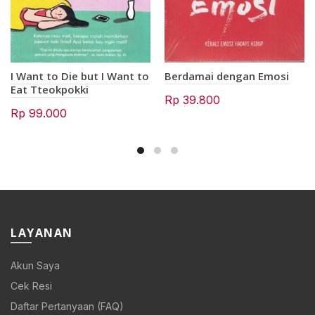
I Want to Die but I Want to
Berdamai dengan Emosi
Eat Tteokpokki
Rp
39.800
Rp
99.000
LAYANAN
Akun Saya
Cek Resi
Daftar Pertanyaan (FAQ)