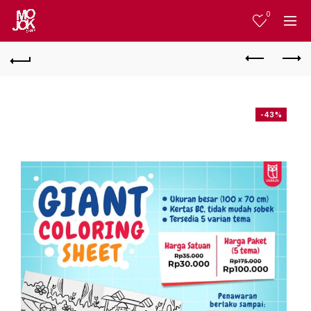
0
-43%