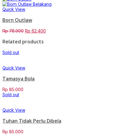
Rp 42.000.
Rp 33.600.
Quick View
Born Outlaw
Original
Current
Rp
78.000
Rp
62.400
price
price
Related products
was:
is:
Rp 78.000.
Rp 62.400.
Sold out
Quick View
Tamasya Bola
Rp
85.000
Sold out
Quick View
Tuhan Tidak Perlu Dibela
Rp
85.000