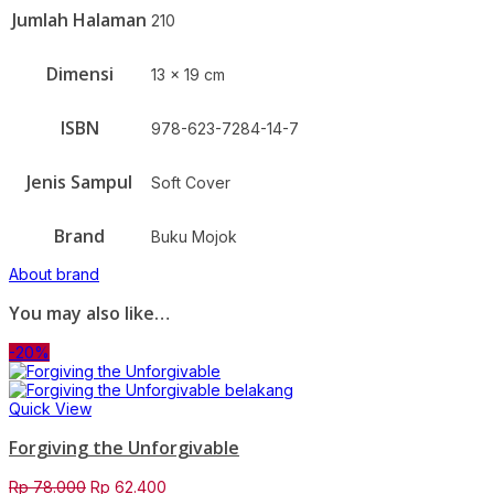
Jumlah Halaman
210
Dimensi
13 x 19 cm
ISBN
978-623-7284-14-7
Jenis Sampul
Soft Cover
Brand
Buku Mojok
About brand
You may also like…
-20%
Quick View
Forgiving the Unforgivable
Original
Current
Rp
78.000
Rp
62.400