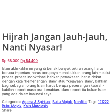
Rp 78.000.
Rp 62.400.
Click to enlarge
Hijrah Jangan Jauh-Jauh,
Nanti Nyasar!
Original
Current
Rp
68.000
Rp
54.400
price
price
Islam akhir-akhir ini yang di benak banyak pikiran orang harus
was:
is:
berupa imperium, harus berupaya menaklukkan orang lain melalui
Rp 68.000.
Rp 54.400.
proses-proses indoktrinasi bahkan pemaksaan, harus dekat
dengan kata “kemenangan Islam” atau “kejayaan Islam”, bahkan
bagi sebagian orang Islam harus berupa peperangan kabilah-
kabilah seperti masa pra-kenabian. Islam seperti itu bukan Islam
yang ada dalam imajinasi saya.
Categories:
Agama & Spiritual
,
Buku Mojok
,
Nonfiksi
Tags:
121222
,
Buku Mojok
,
Kalis Mardiasih
Share