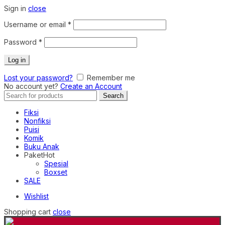
Sign in
close
Required
Username or email
*
Required
Password
*
Log in
Lost your password?
Remember me
No account yet?
Create an Account
Search
Search
for:
Fiksi
Nonfiksi
Puisi
Komik
Buku Anak
Paket
Hot
Spesial
Boxset
SALE
Wishlist
Shopping cart
close