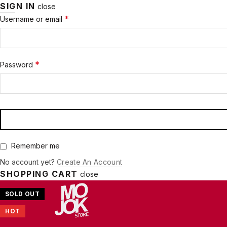
SIGN IN
close
Required
*
Username or email
Required
*
Password
Remember me
No account yet?
Create An Account
SHOPPING CART
close
SOLD OUT
SOLD OUT
SOLD OUT
-20%
-20%
SOLD OUT
SOLD OUT
SOLD OUT
SOLD OUT
SOLD OUT
HOT