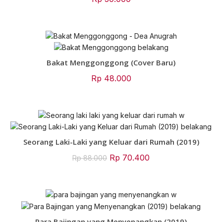
Bakat Menggonggong (Cover Baru)
Rp
48.000
Seorang Laki-Laki yang Keluar dari Rumah (2019)
Original
Current
Rp
70.400
Rp
88.000
price
price
was:
is:
Rp 88.000.
Rp 70.400.
Para Bajingan yang Menyenangkan (2019)