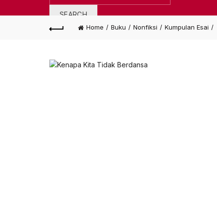
for:
SEARCH
Home
Buku
Nonfiksi
Kumpulan Esai
Wishlist
0