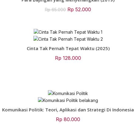
Original
Current
Rp
52.000
Rp
65.000
price
price
was:
is:
Rp 65.000.
Rp 52.000.
Cinta Tak Pernah Tepat Waktu (2025)
Rp
128.000
Komunikasi Politik: Teori, Aplikasi dan Strategi Di Indonesia
Rp
80.000