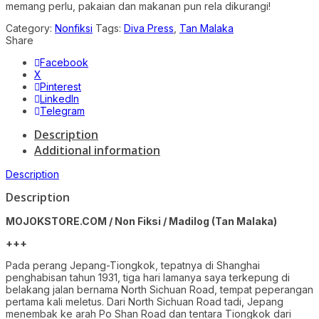
memang perlu, pakaian dan makanan pun rela dikurangi!
Category:
Nonfiksi
Tags:
Diva Press
,
Tan Malaka
Share
Facebook
X
Pinterest
LinkedIn
Telegram
Description
Additional information
Description
Description
MOJOKSTORE.COM / Non Fiksi / Madilog (Tan Malaka)
+++
Pada perang Jepang-Tiongkok, tepatnya di Shanghai
penghabisan tahun 1931, tiga hari lamanya saya terkepung di
belakang jalan bernama North Sichuan Road, tempat peperangan
pertama kali meletus. Dari North Sichuan Road tadi, Jepang
menembak ke arah Po Shan Road dan tentara Tiongkok dari