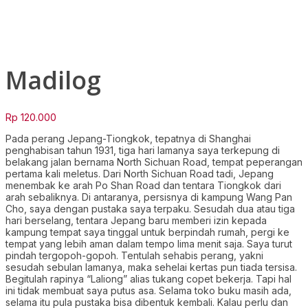
Click to enlarge
Madilog
Rp
120.000
Pada perang Jepang-Tiongkok, tepatnya di Shanghai
penghabisan tahun 1931, tiga hari lamanya saya terkepung di
belakang jalan bernama North Sichuan Road, tempat peperangan
pertama kali meletus. Dari North Sichuan Road tadi, Jepang
menembak ke arah Po Shan Road dan tentara Tiongkok dari
arah sebaliknya. Di antaranya, persisnya di kampung Wang Pan
Cho, saya dengan pustaka saya terpaku. Sesudah dua atau tiga
hari berselang, tentara Jepang baru memberi izin kepada
kampung tempat saya tinggal untuk berpindah rumah, pergi ke
tempat yang lebih aman dalam tempo lima menit saja. Saya turut
pindah tergopoh-gopoh. Tentulah sehabis perang, yakni
sesudah sebulan lamanya, maka sehelai kertas pun tiada tersisa.
Begitulah rapinya “Laliong” alias tukang copet bekerja. Tapi hal
ini tidak membuat saya putus asa. Selama toko buku masih ada,
selama itu pula pustaka bisa dibentuk kembali. Kalau perlu dan