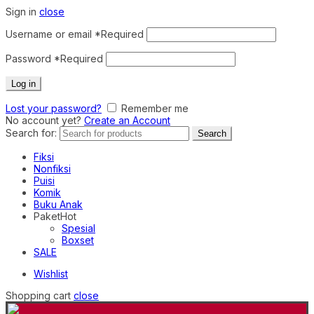
Sign in
close
Username or email
*
Required
Password
*
Required
Log in
Lost your password?
Remember me
No account yet?
Create an Account
Search for:
Search
Fiksi
Nonfiksi
Puisi
Komik
Buku Anak
Paket
Hot
Spesial
Boxset
SALE
Wishlist
Shopping cart
close