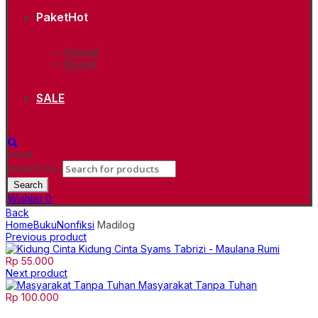
Paket
Hot
Spesial
Boxset
SALE
close
Search for:
Search
Wishlist
0
Back
Home
Buku
Nonfiksi
Madilog
Previous product
Kidung Cinta Syams Tabrizi - Maulana Rumi
Rp
55.000
Next product
Masyarakat Tanpa Tuhan
Rp
100.000