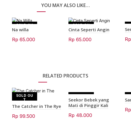
YOU MAY ALSO LIKE…
SOLD OU
SOLD OU
Se
Na willa
Cinta Seperti Angin
T
T
R
Rp
65.000
Rp
65.000
RELATED PRODUCTS
SOLD OU
SOLD OU
Seekor Bebek yang
Sa
T
T
Mati di Pinggir Kali
The Catcher in The Rye
R
Rp
48.000
Rp
99.500