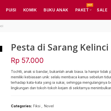
HOT
PUISI
KOMIK
BUKU ANAK
PAKET
SALE
ci
Pesta di Sarang Kelinci
Rp
57.000
Tochtli, anak si bandar, bukanlah anak biasa. Ia hampir tida
memiliki kebiasaan unik: selalu membaca kamus sebelum tidur. 
terhadap kata-kata yang ia sukai, sehingga mengulanginya b
lingkungan dan tokoh-tokoh kejam di sekitarnya menimbulka
Categories:
Fiksi
,
Novel