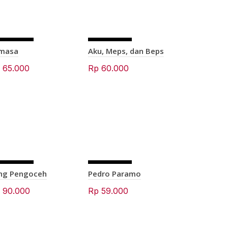
SOLD OU
SOLD OU
masa
Aku, Meps, dan Beps
T
T
p
65.000
Rp
60.000
SOLD OU
SOLD OU
SOLD OU
ng Pengoceh
Pedro Paramo
T
T
T
p
90.000
Rp
59.000