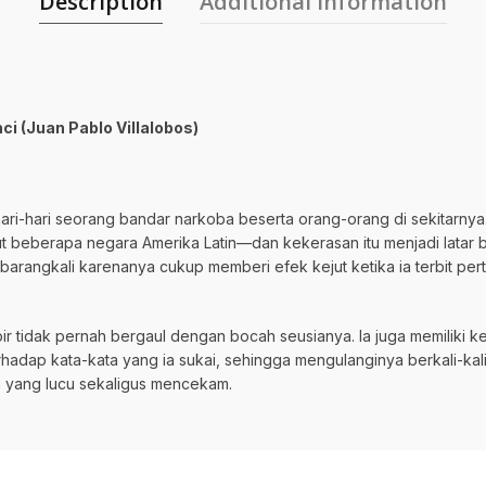
Description
Additional information
i (Juan Pablo Villalobos)
i-hari seorang bandar narkoba beserta orang-orang di sekitarnya.
t beberapa negara Amerika Latin—dan kekerasan itu menjadi latar b
angkali karenanya cukup memberi efek kejut ketika ia terbit pert
mpir tidak pernah bergaul dengan bocah seusianya. Ia juga memiliki 
 terhadap kata-kata yang ia sukai, sehingga mengulanginya berkali-k
n yang lucu sekaligus mencekam.