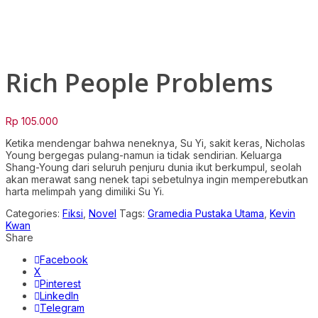
Click to enlarge
Rich People Problems
Rp
105.000
Ketika mendengar bahwa neneknya, Su Yi, sakit keras, Nicholas
Young bergegas pulang-namun ia tidak sendirian. Keluarga
Shang-Young dari seluruh penjuru dunia ikut berkumpul, seolah
akan merawat sang nenek tapi sebetulnya ingin memperebutkan
harta melimpah yang dimiliki Su Yi.
Categories:
Fiksi
,
Novel
Tags:
Gramedia Pustaka Utama
,
Kevin
Kwan
Share
Facebook
X
Pinterest
LinkedIn
Telegram