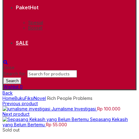
Paket
Hot
Spesial
Boxset
SALE
close
Search for:
Search
Wishlist
0
Back
Home
Buku
Fiksi
Novel
Rich People Problems
Previous product
Jurnalisme Investigasi
Rp
100.000
Next product
Sepasang Kekasih
yang Belum Bertemu
Rp
55.000
Sold out