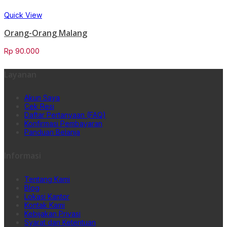
Quick View
Orang-Orang Malang
Rp
90.000
Layanan
Akun Saya
Cek Resi
Daftar Pertanyaan (FAQ)
Konfirmasi Pembayaran
Panduan Belanja
Informasi
Tentang Kami
Blog
Lokasi Kantor
Kontak Kami
Kebijakan Privasi
Syarat dan Ketentuan