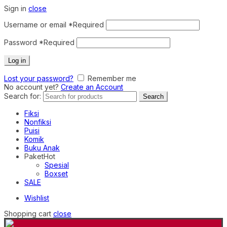
Sign in
close
Username or email
*
Required
Password
*
Required
Log in
Lost your password?
Remember me
No account yet?
Create an Account
Search for:
Search
Fiksi
Nonfiksi
Puisi
Komik
Buku Anak
Paket
Hot
Spesial
Boxset
SALE
Wishlist
Shopping cart
close