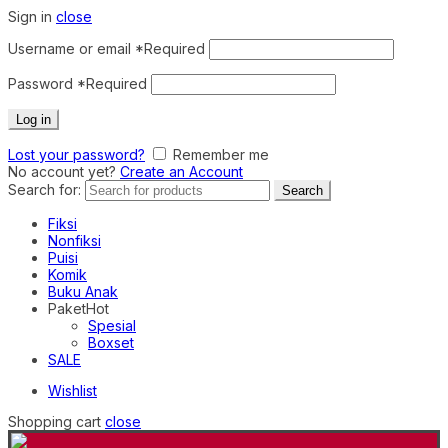
Sign in
close
Username or email
*
Required
Password
*
Required
Log in
Lost your password?
Remember me
No account yet?
Create an Account
Search for:
Search
Fiksi
Nonfiksi
Puisi
Komik
Buku Anak
Paket
Hot
Spesial
Boxset
SALE
Wishlist
Shopping cart
close