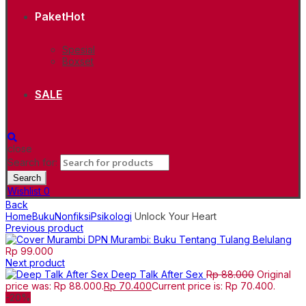
Paket
Hot
Spesial
Boxset
SALE
close
Search for:
Search
Wishlist
0
Back
Home
Buku
Nonfiksi
Psikologi
Unlock Your Heart
Previous product
Murambi: Buku Tentang Tulang Belulang
Rp
99.000
Next product
Deep Talk After Sex
Rp
88.000
Original
price was: Rp 88.000.
Rp
70.400
Current price is: Rp 70.400.
-20%