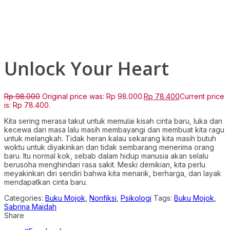
Click to enlarge
Unlock Your Heart
Rp
98.000
Original price was: Rp 98.000.
Rp
78.400
Current price
is: Rp 78.400.
Kita sering merasa takut untuk memulai kisah cinta baru, luka dan
kecewa dari masa Ialu masih membayangi dan membuat kita ragu
untuk melangkah. Tidak heran kalau sekarang kita masih butuh
woktu untuk diyakinkan dan tidak sembarang menerima orang
baru. Itu normal kok, sebab dalam hidup manusia akan selalu
berusoha menghindari rasa sakit. Meski demikian, kita perlu
meyakinkan diri sendiri bahwa kita menarik, berharga, dan layak
mendapatkan cinta baru.
Categories:
Buku Mojok
,
Nonfiksi
,
Psikologi
Tags:
Buku Mojok
,
Sabrina Maidah
Share