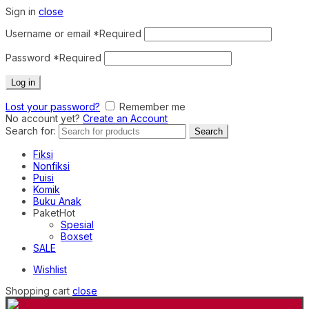
Sign in
close
Username or email
*
Required
Password
*
Required
Log in
Lost your password?
Remember me
No account yet?
Create an Account
Search for:
Search
Fiksi
Nonfiksi
Puisi
Komik
Buku Anak
Paket
Hot
Spesial
Boxset
SALE
Wishlist
Shopping cart
close