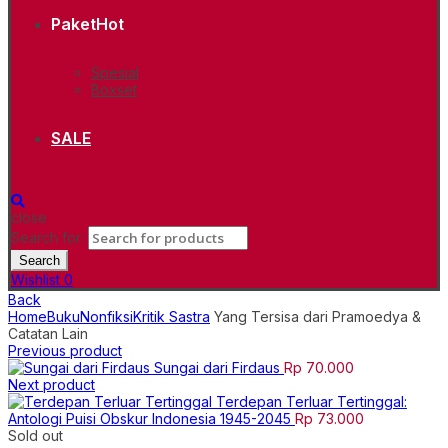
Paket
Hot
Spesial
Boxset
SALE
close
Search for:
Search
Wishlist
0
Back
Home
Buku
Nonfiksi
Kritik Sastra
Yang Tersisa dari Pramoedya &
Catatan Lain
Previous product
Sungai dari Firdaus
Rp
70.000
Next product
Terdepan Terluar Tertinggal:
Antologi Puisi Obskur Indonesia 1945-2045
Rp
73.000
Sold out