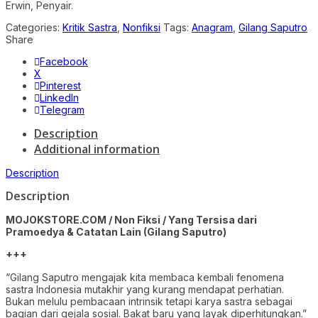
Erwin, Penyair.
Categories:
Kritik Sastra
,
Nonfiksi
Tags:
Anagram
,
Gilang Saputro
Share
Facebook
X
Pinterest
LinkedIn
Telegram
Description
Additional information
Description
Description
MOJOKSTORE.COM / Non Fiksi / Yang Tersisa dari
Pramoedya & Catatan Lain (Gilang Saputro)
+++
“Gilang Saputro mengajak kita membaca kembali fenomena
sastra Indonesia mutakhir yang kurang mendapat perhatian.
Bukan melulu pembacaan intrinsik tetapi karya sastra sebagai
bagian dari gejala sosial. Bakat baru yang layak diperhitungkan.”