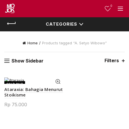
0
CATEGORIES
Home
Products tagged “A. Setyo Wibowo”
Filters
Show Sidebar
SOLD OUT
Ataraxia: Bahagia Menurut
Stoikisme
Rp
75.000