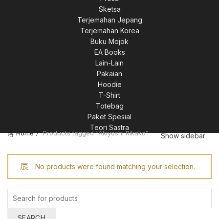
Sketsa
Terjemahan Jepang
Terjemahan Korea
Buku Mojok
EA Books
Lain-Lain
Pakaian
Hoodie
T-Shirt
Totebag
Paket Spesial
Teori Sastra
Home
Products tagged “Akiyoshi Rikako”
Show sidebar
No products were found matching your selection.
Search
for:
SEARCH