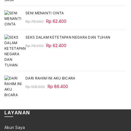
SENI MENANTI CINTA
Original
Current
Rp
62.400
Rp
78.000
price
price
was:
is:
SEKS DALAM KETETAPAN NEGARA DAN TUHAN
Rp 78.000.
Rp 62.400.
Original
Current
Rp
62.400
Rp
78.000
price
price
was:
is:
Rp 78.000.
Rp 62.400.
DARI RAHIM INI AKU BICARA
Original
Current
Rp
86.400
Rp
108.000
price
price
was:
is:
Rp 108.000.
Rp 86.400.
LAYANAN
Akun Saya