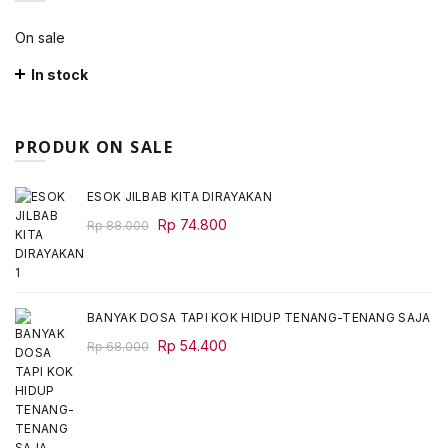
On sale
In stock
PRODUK ON SALE
ESOK JILBAB KITA DIRAYAKAN
Original
Current
Rp
74.800
Rp
88.000
price
price
was:
is:
Rp 88.000.
Rp 74.800.
BANYAK DOSA TAPI KOK HIDUP TENANG-TENANG SAJA
Original
Current
Rp
54.400
Rp
68.000
price
price
was:
is:
Rp 68.000.
Rp 54.400.