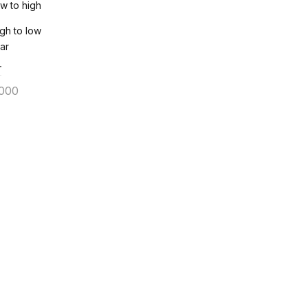
ow to high
igh to low
r
000