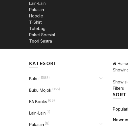
Lain-Lain
Pakaian
Hoodie
T-Shirt
Totebag
Paket Spesial
Teori Sastra
KATEGORI
Home
Showing 
(1588)
Buku
Show si
Filters
(155)
Buku Mojok
SORT
(69)
EA Books
Populari
(1)
Lain-Lain
Newne
(8)
Pakaian