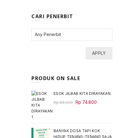
CARI PENERBIT
APPLY
PRODUK ON SALE
ESOK JILBAB KITA DIRAYAKAN
Original
Current
Rp
74.800
Rp
88.000
price
price
was:
is:
Rp 88.000.
Rp 74.800.
BANYAK DOSA TAPI KOK
HIDUP TENANG-TENANG SAJA