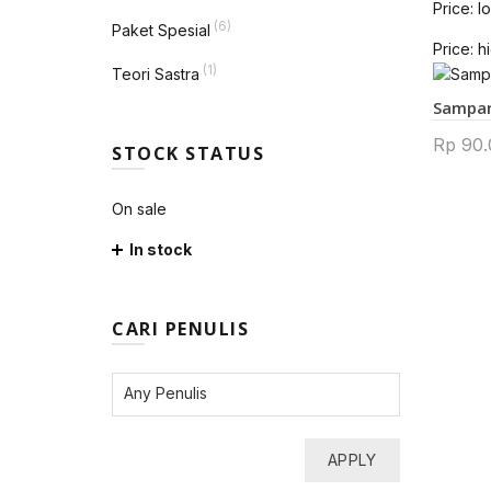
Price: l
(6)
Paket Spesial
Price: h
(1)
Teori Sastra
Sampa
Rp
90.
STOCK STATUS
On sale
In stock
CARI PENULIS
APPLY