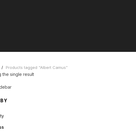
Products tagged “Albert Camus”
the single result
debar
 BY
ty
ss