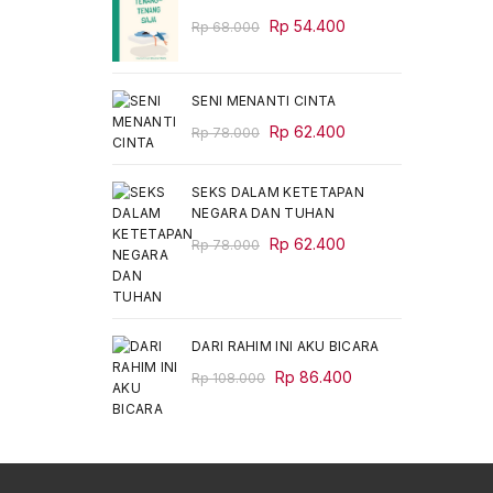
Original
Current
Rp
54.400
Rp
68.000
price
price
was:
is:
Rp 68.000.
Rp 54.400.
SENI MENANTI CINTA
Original
Current
Rp
62.400
Rp
78.000
price
price
was:
is:
SEKS DALAM KETETAPAN
Rp 78.000.
Rp 62.400.
NEGARA DAN TUHAN
Original
Current
Rp
62.400
Rp
78.000
price
price
was:
is:
Rp 78.000.
Rp 62.400.
DARI RAHIM INI AKU BICARA
Original
Current
Rp
86.400
Rp
108.000
price
price
was:
is:
Rp 108.000.
Rp 86.400.