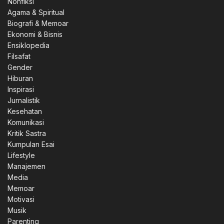
Nonfiksi
Agama & Spiritual
Biografi & Memoar
Ekonomi & Bisnis
Ensiklopedia
Filsafat
Gender
Hiburan
Inspirasi
Jurnalistik
Kesehatan
Komunikasi
Kritik Sastra
Kumpulan Esai
Lifestyle
Manajemen
0.
Media
Memoar
Motivasi
Musik
Parenting