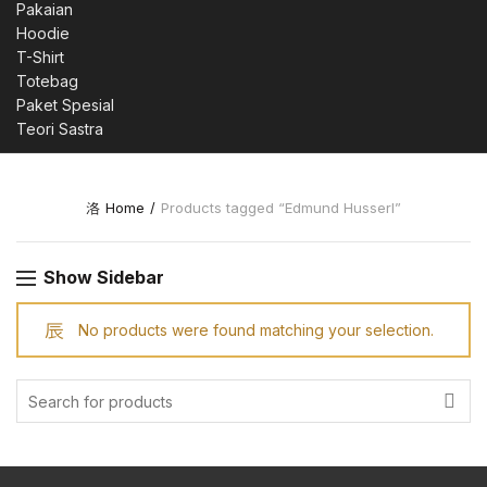
Pakaian
Hoodie
T-Shirt
Totebag
Paket Spesial
Teori Sastra
Home
Products tagged “Edmund Husserl”
Show Sidebar
No products were found matching your selection.
Search
for: