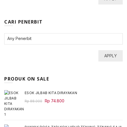
CARI PENERBIT
APPLY
PRODUK ON SALE
ESOK JILBAB KITA DIRAYAKAN
Original
Current
Rp
74.800
Rp
88.000
price
price
was:
is:
Rp 88.000.
Rp 74.800.