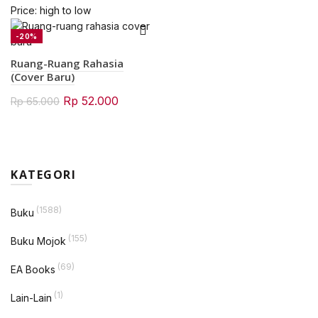
Price: high to low
-20%
Ruang-Ruang Rahasia
(Cover Baru)
Original
Current
Rp
52.000
Rp
65.000
price
price
was:
is:
Rp 65.000.
Rp 52.000.
KATEGORI
(1588)
Buku
(155)
Buku Mojok
(69)
EA Books
(1)
Lain-Lain