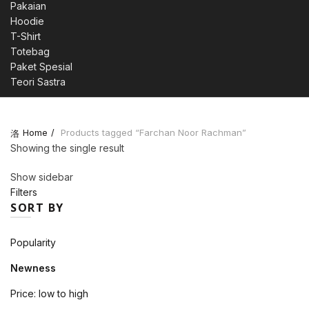
Pakaian
Hoodie
T-Shirt
Totebag
Paket Spesial
Teori Sastra
Home
Products tagged “Farchan Noor Rachman”
Showing the single result
Show sidebar
Filters
SORT BY
Popularity
Newness
Price: low to high