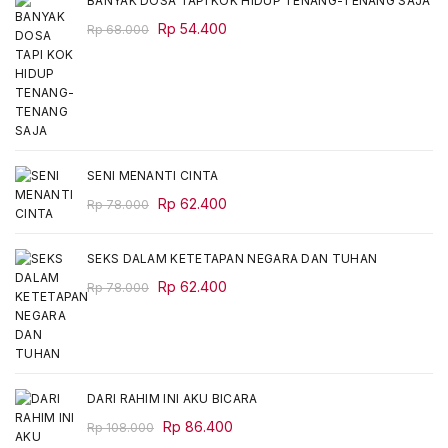
BANYAK DOSA TAPI KOK HIDUP TENANG-TENANG SAJA
Original
Current
Rp
54.400
Rp
68.000
price
price
was:
is:
Rp 68.000.
Rp 54.400.
SENI MENANTI CINTA
Original
Current
Rp
62.400
Rp
78.000
price
price
was:
is:
SEKS DALAM KETETAPAN NEGARA DAN TUHAN
Rp 78.000.
Rp 62.400.
Original
Current
Rp
62.400
Rp
78.000
price
price
was:
is:
Rp 78.000.
Rp 62.400.
DARI RAHIM INI AKU BICARA
Original
Current
Rp
86.400
Rp
108.000
price
price