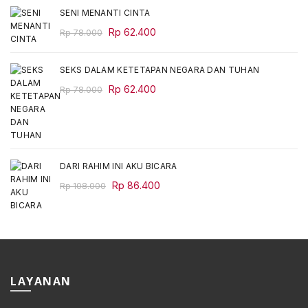
SENI MENANTI CINTA
Original
Current
Rp
62.400
Rp
78.000
price
price
was:
is:
SEKS DALAM KETETAPAN NEGARA DAN TUHAN
Rp 78.000.
Rp 62.400.
Original
Current
Rp
62.400
Rp
78.000
price
price
was:
is:
Rp 78.000.
Rp 62.400.
DARI RAHIM INI AKU BICARA
Original
Current
Rp
86.400
Rp
108.000
price
price
was:
is:
Rp 108.000.
Rp 86.400.
LAYANAN