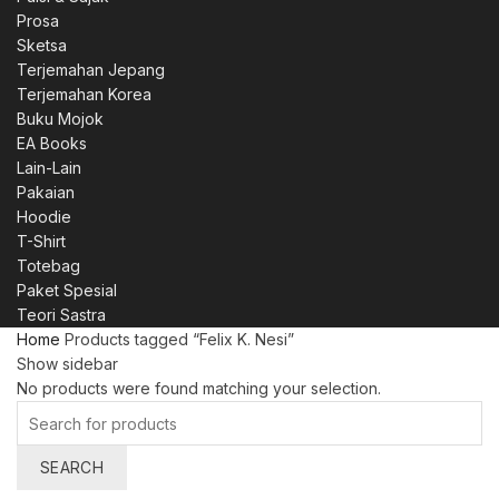
Prosa
Sketsa
Terjemahan Jepang
Terjemahan Korea
Buku Mojok
EA Books
Lain-Lain
Pakaian
Hoodie
T-Shirt
Totebag
Paket Spesial
Teori Sastra
Home
Products tagged “Felix K. Nesi”
Show sidebar
No products were found matching your selection.
Search
for:
SEARCH