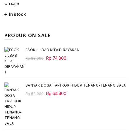
On sale
In stock
PRODUK ON SALE
ESOK JILBAB KITA DIRAYAKAN
Original
Current
Rp
74.800
Rp
88.000
price
price
was:
is:
Rp 88.000.
Rp 74.800.
BANYAK DOSA TAPI KOK HIDUP TENANG-TENANG SAJA
Original
Current
Rp
54.400
Rp
68.000
price
price
was:
is:
Rp 68.000.
Rp 54.400.