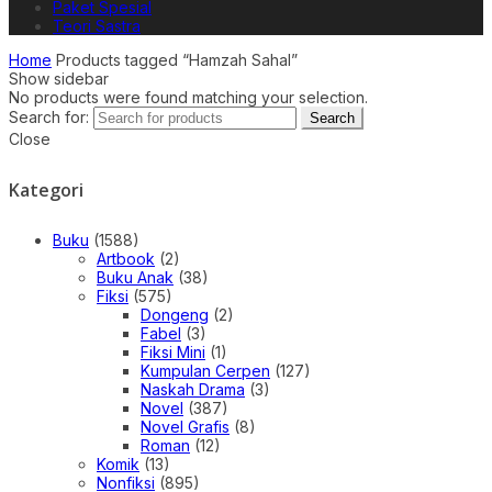
Paket Spesial
Teori Sastra
Home
Products tagged “Hamzah Sahal”
Show sidebar
No products were found matching your selection.
Search for:
Search
Close
Kategori
Buku
(1588)
Artbook
(2)
Buku Anak
(38)
Fiksi
(575)
Dongeng
(2)
Fabel
(3)
Fiksi Mini
(1)
Kumpulan Cerpen
(127)
Naskah Drama
(3)
Novel
(387)
Novel Grafis
(8)
Roman
(12)
Komik
(13)
Nonfiksi
(895)