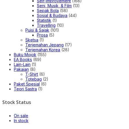
Self-improvement
(168)
Seni, Musik, & Film
(13)
Sepak Bola
(58)
Sosial & Budaya
(44)
Statistik
(1)
Travelling
(10)
Puisi & Sajak
(101)
Prosa
(5)
Sketsa
(1)
Terjemahan Jepang
(17)
Terjemahan Korea
(28)
Buku Mojok
(155)
EA Books
(69)
Lain-Lain
(1)
Pakaian
(8)
T-Shirt
(6)
Totebag
(2)
Paket Spesial
(6)
Teori Sastra
(1)
Stock Status
On sale
In stock