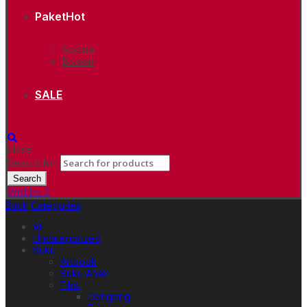
Paket
Hot
Spesial
Boxset
SALE
close
Search for:
Search
Wishlist
0
Back
Categories
All
Uncategorized
Buku
Artbook
Buku Anak
Fiksi
Dongeng