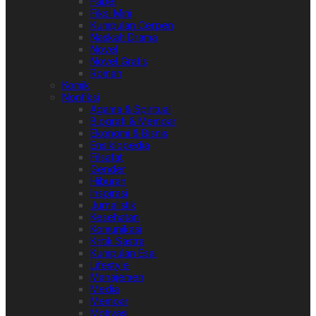
Fabel
Fiksi Mini
Kumpulan Cerpen
Naskah Drama
Novel
Novel Grafis
Roman
Komik
Nonfiksi
Agama & Spiritual
Biografi & Memoar
Ekonomi & Bisnis
Ensiklopedia
Filsafat
Gender
Hiburan
Inspirasi
Jurnalistik
Kesehatan
Komunikasi
Kritik Sastra
Kumpulan Esai
Lifestyle
Manajemen
Media
Memoar
Motivasi