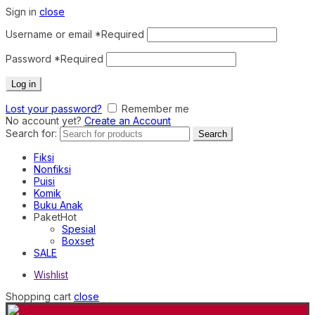
Sign in
close
Username or email
*
Required
Password
*
Required
Log in
Lost your password?
Remember me
No account yet?
Create an Account
Search for:
Search
Fiksi
Nonfiksi
Puisi
Komik
Buku Anak
Paket
Hot
Spesial
Boxset
SALE
Wishlist
Shopping cart
close