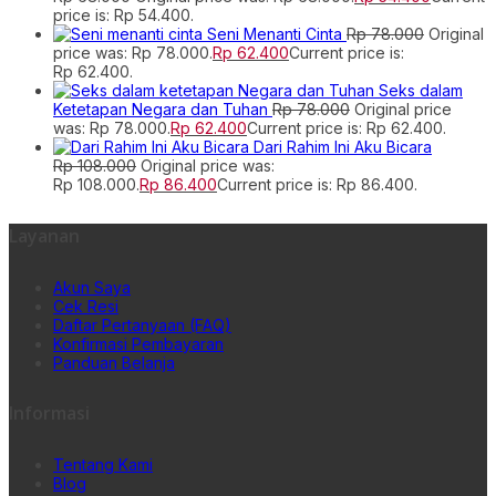
price is: Rp 54.400.
Seni Menanti Cinta
Rp
78.000
Original
price was: Rp 78.000.
Rp
62.400
Current price is:
Rp 62.400.
Seks dalam
Ketetapan Negara dan Tuhan
Rp
78.000
Original price
was: Rp 78.000.
Rp
62.400
Current price is: Rp 62.400.
Dari Rahim Ini Aku Bicara
Rp
108.000
Original price was:
Rp 108.000.
Rp
86.400
Current price is: Rp 86.400.
Layanan
Akun Saya
Cek Resi
Daftar Pertanyaan (FAQ)
Konfirmasi Pembayaran
Panduan Belanja
Informasi
Tentang Kami
Blog