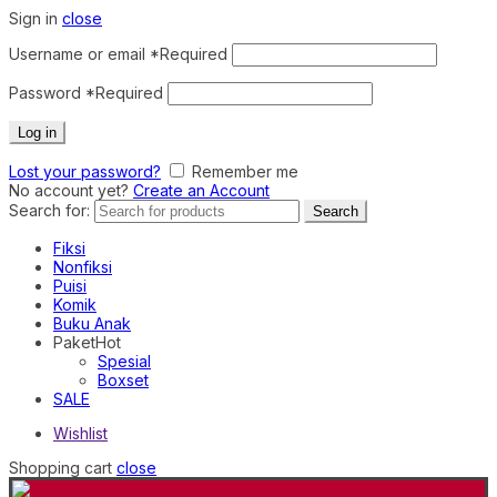
Sign in
close
Username or email
*
Required
Password
*
Required
Log in
Lost your password?
Remember me
No account yet?
Create an Account
Search for:
Search
Fiksi
Nonfiksi
Puisi
Komik
Buku Anak
Paket
Hot
Spesial
Boxset
SALE
Wishlist
Shopping cart
close