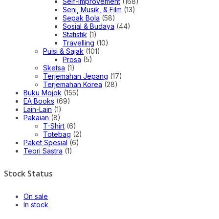
Self-improvement
(168)
Seni, Musik, & Film
(13)
Sepak Bola
(58)
Sosial & Budaya
(44)
Statistik
(1)
Travelling
(10)
Puisi & Sajak
(101)
Prosa
(5)
Sketsa
(1)
Terjemahan Jepang
(17)
Terjemahan Korea
(28)
Buku Mojok
(155)
EA Books
(69)
Lain-Lain
(1)
Pakaian
(8)
T-Shirt
(6)
Totebag
(2)
Paket Spesial
(6)
Teori Sastra
(1)
Stock Status
On sale
In stock