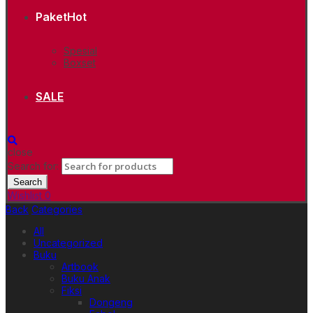
Paket
Hot
Spesial
Boxset
SALE
close
Search for:
Search
Wishlist
0
Back
Categories
All
Uncategorized
Buku
Artbook
Buku Anak
Fiksi
Dongeng