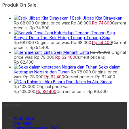
Produk On Sale
Esok Jilbab Kita Dirayakan
Rp
88.000
Original price was: Rp 88.000.
Rp
74.800
Current
price is: Rp 74.800.
Banyak Dosa Tapi Kok Hidup Tenang-Tenang Saja
Rp
68.000
Original price was: Rp 68.000.
Rp
54.400
Current
price is: Rp 54.400.
Seni Menanti Cinta
Rp
78.000
Original
price was: Rp 78.000.
Rp
62.400
Current price is:
Rp 62.400.
Seks dalam
Ketetapan Negara dan Tuhan
Rp
78.000
Original price
was: Rp 78.000.
Rp
62.400
Current price is: Rp 62.400.
Dari Rahim Ini Aku Bicara
Rp
108.000
Original price was:
Rp 108.000.
Rp
86.400
Current price is: Rp 86.400.
Layanan
Akun Saya
Cek Resi
Daftar Pertanyaan (FAQ)