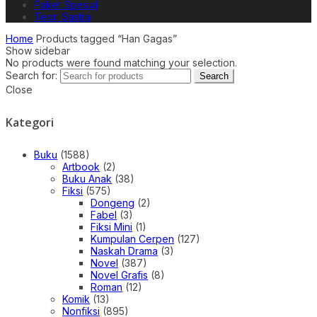
Paket Spesial
Teori Sastra
Home
Products tagged “Han Gagas”
Show sidebar
No products were found matching your selection.
Search for:
Search
Close
Kategori
Buku
(1588)
Artbook
(2)
Buku Anak
(38)
Fiksi
(575)
Dongeng
(2)
Fabel
(3)
Fiksi Mini
(1)
Kumpulan Cerpen
(127)
Naskah Drama
(3)
Novel
(387)
Novel Grafis
(8)
Roman
(12)
Komik
(13)
Nonfiksi
(895)