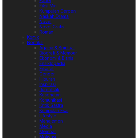
Fabel
Fiksi Mini
Kumpulan Cerpen
Naskah Drama
Novel
Novel Grafis
Roman
Komik
Nonfiksi
Agama & Spiritual
Biografi & Memoar
Ekonomi & Bisnis
Ensiklopedia
Filsafat
Gender
Hiburan
Inspirasi
Jurnalistik
Kesehatan
Komunikasi
Kritik Sastra
Kumpulan Esai
Lifestyle
Manajemen
Media
Memoar
Motivasi