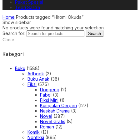
Paket Spesial
Teori Sastra
Home
Products tagged “Hiromi Okuda”
Show sidebar
No products were found matching your selection.
Search for:
Search
Close
Kategori
Buku
(1588)
Artbook
(2)
Buku Anak
(38)
Fiksi
(575)
Dongeng
(2)
Fabel
(3)
Fiksi Mini
(1)
Kumpulan Cerpen
(127)
Naskah Drama
(3)
Novel
(387)
Novel Grafis
(8)
Roman
(12)
Komik
(13)
Nonfiksi
(895)