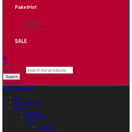
Paket
Hot
Spesial
Boxset
SALE
close
Search for:
Search
Wishlist
0
Back
Categories
All
Uncategorized
Buku
Artbook
Buku Anak
Fiksi
Dongeng