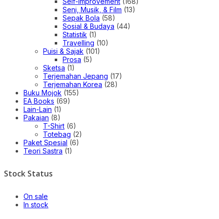
Self-improvement
(168)
Seni, Musik, & Film
(13)
Sepak Bola
(58)
Sosial & Budaya
(44)
Statistik
(1)
Travelling
(10)
Puisi & Sajak
(101)
Prosa
(5)
Sketsa
(1)
Terjemahan Jepang
(17)
Terjemahan Korea
(28)
Buku Mojok
(155)
EA Books
(69)
Lain-Lain
(1)
Pakaian
(8)
T-Shirt
(6)
Totebag
(2)
Paket Spesial
(6)
Teori Sastra
(1)
Stock Status
On sale
In stock