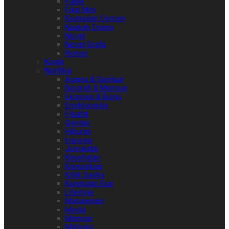
Fabel
Fiksi Mini
Kumpulan Cerpen
Naskah Drama
Novel
Novel Grafis
Roman
Komik
Nonfiksi
Agama & Spiritual
Biografi & Memoar
Ekonomi & Bisnis
Ensiklopedia
Filsafat
Gender
Hiburan
Inspirasi
Jurnalistik
Kesehatan
Komunikasi
Kritik Sastra
Kumpulan Esai
Lifestyle
Manajemen
Media
Memoar
Motivasi