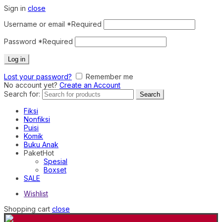
Sign in
close
Username or email
*
Required
Password
*
Required
Log in
Lost your password?
Remember me
No account yet?
Create an Account
Search for:
Search
Fiksi
Nonfiksi
Puisi
Komik
Buku Anak
Paket
Hot
Spesial
Boxset
SALE
Wishlist
Shopping cart
close