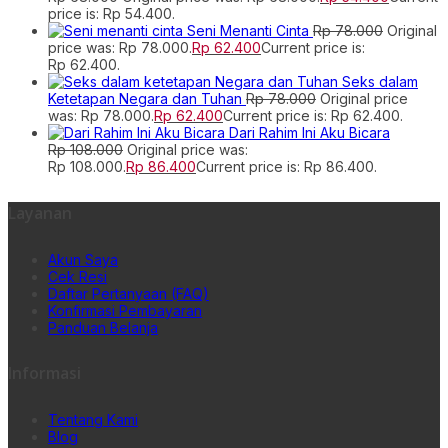
price is: Rp 54.400.
Seni Menanti Cinta
Rp
78.000
Original
price was: Rp 78.000.
Rp
62.400
Current price is:
Rp 62.400.
Seks dalam
Ketetapan Negara dan Tuhan
Rp
78.000
Original price
was: Rp 78.000.
Rp
62.400
Current price is: Rp 62.400.
Dari Rahim Ini Aku Bicara
Rp
108.000
Original price was:
Rp 108.000.
Rp
86.400
Current price is: Rp 86.400.
Layanan
Akun Saya
Cek Resi
Daftar Pertanyaan (FAQ)
Konfirmasi Pembayaran
Panduan Belanja
Informasi
Tentang Kami
Blog