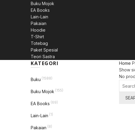
Buku Mojok
EA Books
Lain-Lain
Pakaian
Hoodie
T-Shirt
Totebag
Paket Spesial
Teori Sastra
KATEGORI
Home
Pr
Show si
No prod
(1588)
Buku
Search
for:
(155)
Buku Mojok
SEA
(69)
EA Books
(1)
Lain-Lain
(8)
Pakaian