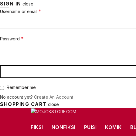
SIGN IN
close
Required
*
Username or email
Required
*
Password
Remember me
No account yet?
Create An Account
SHOPPING CART
close
FIKSI
NONFIKSI
PUISI
KOMIK
B