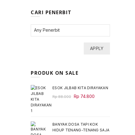
CARI PENERBIT
APPLY
PRODUK ON SALE
ESOK JILBAB KITA DIRAYAKAN
Original
Current
Rp
74.800
Rp
88.000
price
price
was:
is:
Rp 88.000.
Rp 74.800.
BANYAK DOSA TAPI KOK
HIDUP TENANG-TENANG SAJA