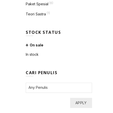
(6)
Paket Spesial
(1)
Teori Sastra
STOCK STATUS
On sale
In stock
CARI PENULIS
APPLY