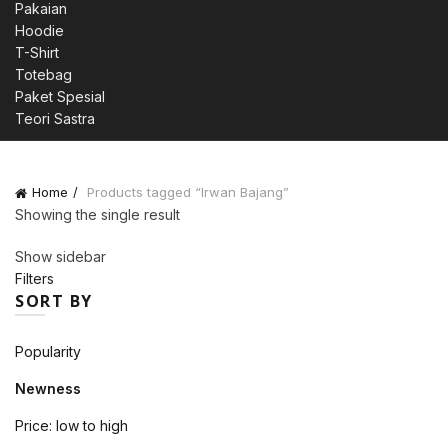
Pakaian
Hoodie
T-Shirt
Totebag
Paket Spesial
Teori Sastra
Home
Products tagged “Irwan Bajang”
Showing the single result
Show sidebar
Filters
SORT BY
Popularity
Newness
Price: low to high