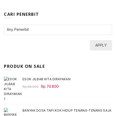
CARI PENERBIT
APPLY
PRODUK ON SALE
ESOK JILBAB KITA DIRAYAKAN
Original
Current
Rp
74.800
Rp
88.000
price
price
was:
is:
Rp 88.000.
Rp 74.800.
BANYAK DOSA TAPI KOK HIDUP TENANG-TENANG SAJA