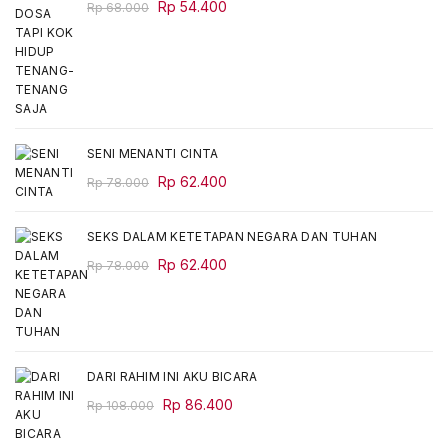
Original
Current
Rp
54.400
Rp
68.000
price
price
was:
is:
Rp 68.000.
Rp 54.400.
SENI MENANTI CINTA
Original
Current
Rp
62.400
Rp
78.000
price
price
was:
is:
SEKS DALAM KETETAPAN NEGARA DAN TUHAN
Rp 78.000.
Rp 62.400.
Original
Current
Rp
62.400
Rp
78.000
price
price
was:
is:
Rp 78.000.
Rp 62.400.
DARI RAHIM INI AKU BICARA
Original
Current
Rp
86.400
Rp
108.000
price
price
was:
is: