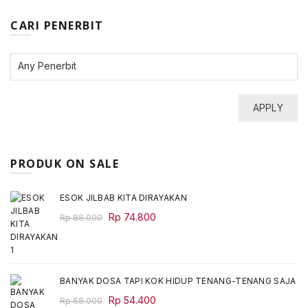
CARI PENERBIT
APPLY
PRODUK ON SALE
ESOK JILBAB KITA DIRAYAKAN
Original
Current
Rp
74.800
Rp
88.000
price
price
was:
is:
Rp 88.000.
Rp 74.800.
BANYAK DOSA TAPI KOK HIDUP TENANG-TENANG SAJA
Original
Current
Rp
54.400
Rp
68.000