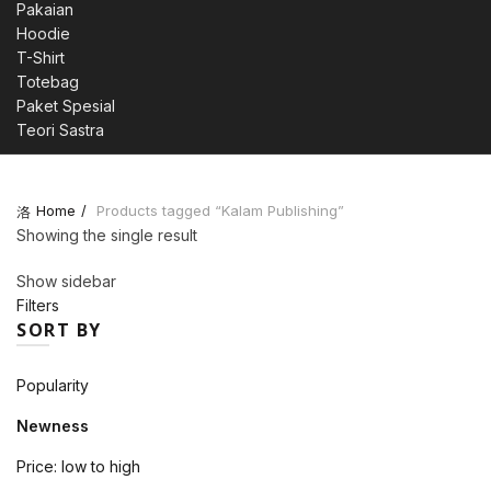
Pakaian
Hoodie
T-Shirt
Totebag
Paket Spesial
Teori Sastra
Home
Products tagged “Kalam Publishing”
Showing the single result
Show sidebar
Filters
SORT BY
Popularity
Newness
Price: low to high