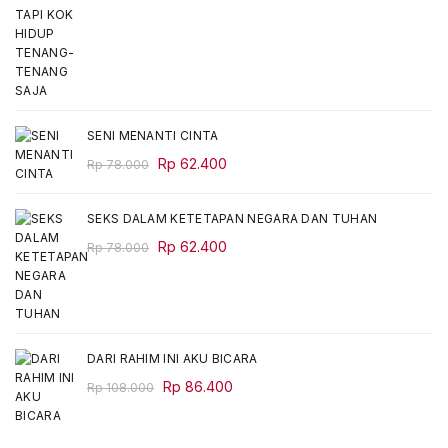
price
price
was:
is:
Rp 68.000.
Rp 54.400.
SENI MENANTI CINTA
Original
Current
Rp
62.400
Rp
78.000
price
price
was:
is:
SEKS DALAM KETETAPAN NEGARA DAN TUHAN
Rp 78.000.
Rp 62.400.
Original
Current
Rp
62.400
Rp
78.000
price
price
was:
is:
Rp 78.000.
Rp 62.400.
DARI RAHIM INI AKU BICARA
Original
Current
Rp
86.400
Rp
108.000
price
price
was:
is: