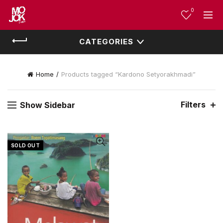
0
CATEGORIES
Home
Products tagged “Kardono Setyorakhmadi”
Filters
Show Sidebar
SOLD OUT