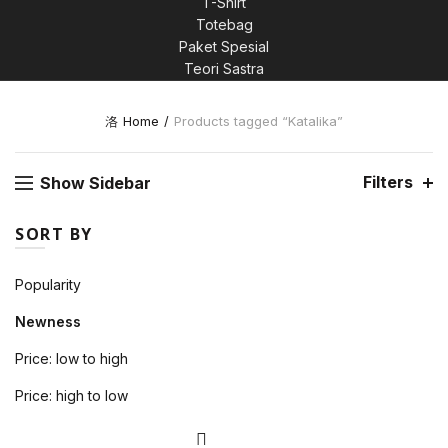
T-Shirt
Totebag
0.
Paket Spesial
Teori Sastra
Home
Products tagged “Katalika”
0.
Filters
Show Sidebar
SORT BY
0.
Popularity
Newness
Price: low to high
Price: high to low
00.