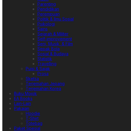
Parenting
Pendidikan
Perempuan
Politik & Ilmu Sosial
Psikologi
Sains
Sejarah & Militer
Self-improvement
Seni, Musik, & Film
Sepak Bola
Sosial & Budaya
Statistik
Travelling
Puisi & Sajak
Prosa
Sketsa
Terjemahan Jepang
Terjemahan Korea
Buku Mojok
EA Books
Lain-Lain
Pakaian
Hoodie
T-Shirt
Totebag
Paket Spesial