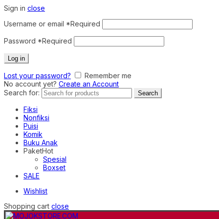
Sign in
close
Username or email
*
Required
Password
*
Required
Log in
Lost your password?
Remember me
No account yet?
Create an Account
Search for:
Search
Fiksi
Nonfiksi
Puisi
Komik
Buku Anak
Paket
Hot
Spesial
Boxset
SALE
Wishlist
Shopping cart
close