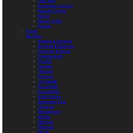
Fiksi Mini
Kumpulan Cerpen
Naskah Drama
Novel
Novel Grafis
Roman
Komik
Nonfiksi
Agama & Spiritual
Biografi & Memoar
Ekonomi & Bisnis
Ensiklopedia
Filsafat
Gender
Hiburan
Inspirasi
Jurnalistik
Kesehatan
Komunikasi
Kritik Sastra
Kumpulan Esai
Lifestyle
Manajemen
Media
Memoar
Motivasi
Musik