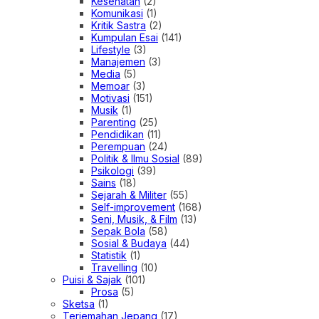
Kesehatan
(2)
Komunikasi
(1)
Kritik Sastra
(2)
Kumpulan Esai
(141)
Lifestyle
(3)
Manajemen
(3)
Media
(5)
Memoar
(3)
Motivasi
(151)
Musik
(1)
Parenting
(25)
Pendidikan
(11)
Perempuan
(24)
Politik & Ilmu Sosial
(89)
Psikologi
(39)
Sains
(18)
Sejarah & Militer
(55)
Self-improvement
(168)
Seni, Musik, & Film
(13)
Sepak Bola
(58)
Sosial & Budaya
(44)
Statistik
(1)
Travelling
(10)
Puisi & Sajak
(101)
Prosa
(5)
Sketsa
(1)
Terjemahan Jepang
(17)