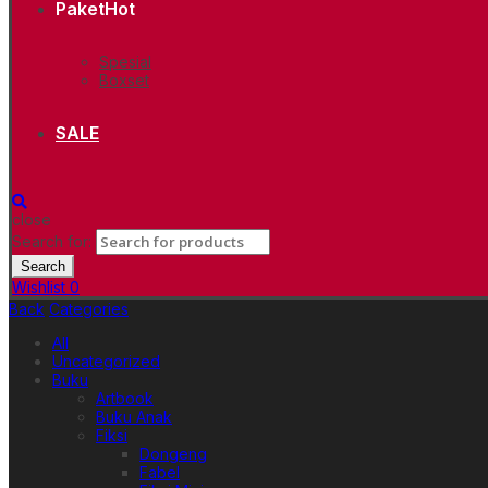
Paket
Hot
Spesial
Boxset
SALE
close
Search for:
Search
Wishlist
0
Back
Categories
All
Uncategorized
Buku
Artbook
Buku Anak
Fiksi
Dongeng
Fabel