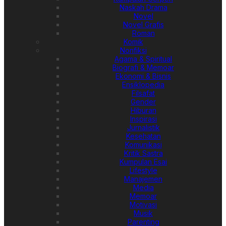
Naskah Drama
Novel
Novel Grafis
Roman
Komik
Nonfiksi
Agama & Spiritual
Biografi & Memoar
Ekonomi & Bisnis
Ensiklopedia
Filsafat
Gender
Hiburan
Inspirasi
Jurnalistik
Kesehatan
Komunikasi
Kritik Sastra
Kumpulan Esai
Lifestyle
Manajemen
Media
Memoar
Motivasi
Musik
Parenting