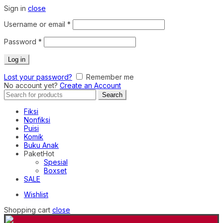
Sign in
close
Required
Username or email
*
Required
Password
*
Log in
Lost your password?
Remember me
No account yet?
Create an Account
Search
Search
for:
Fiksi
Nonfiksi
Puisi
Komik
Buku Anak
Paket
Hot
Spesial
Boxset
SALE
Wishlist
Shopping cart
close