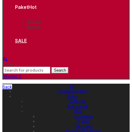
Paket
Hot
Spesial
Boxset
SALE
close
Search
Search
for:
Wishlist
0
All
Back
Uncategorized
Buku
Artbook
Buku Anak
Fiksi
Dongeng
Fabel
Fiksi Mini
Kumpulan Cerpen