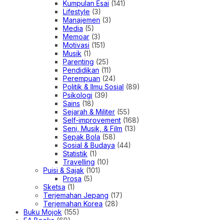
Kumpulan Esai
(141)
Lifestyle
(3)
Manajemen
(3)
Media
(5)
Memoar
(3)
Motivasi
(151)
Musik
(1)
Parenting
(25)
Pendidikan
(11)
Perempuan
(24)
Politik & Ilmu Sosial
(89)
Psikologi
(39)
Sains
(18)
Sejarah & Militer
(55)
Self-improvement
(168)
Seni, Musik, & Film
(13)
Sepak Bola
(58)
Sosial & Budaya
(44)
Statistik
(1)
Travelling
(10)
Puisi & Sajak
(101)
Prosa
(5)
Sketsa
(1)
Terjemahan Jepang
(17)
Terjemahan Korea
(28)
Buku Mojok
(155)