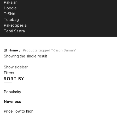
Pakaian
Hoodie
T-Shirt
Totebag
Paket Spesial
Teori Sastra
Home
Products tagged “Kristin Samah”
Showing the single result
Show sidebar
Filters
SORT BY
Popularity
Newness
Price: low to high