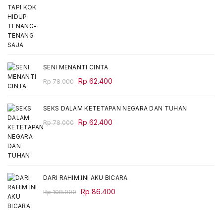
price
price
was:
is:
Rp 68.000.
Rp 54.400.
SENI MENANTI CINTA
Original
Current
Rp
62.400
Rp
78.000
price
price
was:
is:
SEKS DALAM KETETAPAN NEGARA DAN TUHAN
Rp 78.000.
Rp 62.400.
Original
Current
Rp
62.400
Rp
78.000
price
price
was:
is:
Rp 78.000.
Rp 62.400.
DARI RAHIM INI AKU BICARA
Original
Current
Rp
86.400
Rp
108.000
price
price
was:
is: