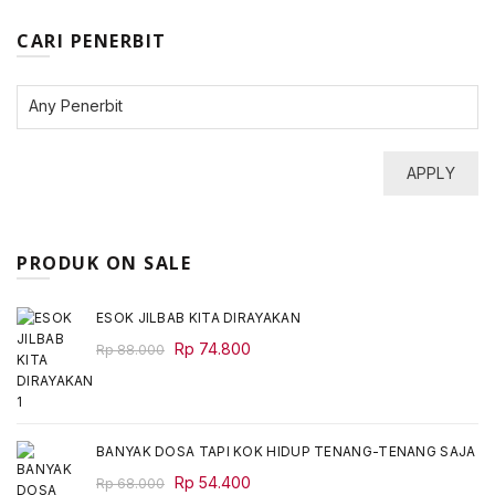
CARI PENERBIT
APPLY
PRODUK ON SALE
ESOK JILBAB KITA DIRAYAKAN
Original
Current
Rp
74.800
Rp
88.000
price
price
was:
is:
Rp 88.000.
Rp 74.800.
BANYAK DOSA TAPI KOK HIDUP TENANG-TENANG SAJA
Original
Current
Rp
54.400
Rp
68.000