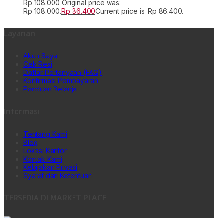
Rp
108.000
Original price was:
Rp 108.000.
Rp
86.400
Current price is: Rp 86.400.
Layanan
Akun Saya
Cek Resi
Daftar Pertanyaan (FAQ)
Konfirmasi Pembayaran
Panduan Belanja
Informasi
Tentang Kami
Blog
Lokasi Kantor
Kontak Kami
Kebijakan Privasi
Syarat dan Ketentuan
TERSEDIA DI MARKET PLACE