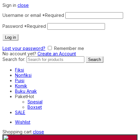
Sign in
close
Username or email
*
Required
Password
*
Required
Log in
Lost your password?
Remember me
No account yet?
Create an Account
Search for:
Search
Fiksi
Nonfiksi
Puisi
Komik
Buku Anak
Paket
Hot
Spesial
Boxset
SALE
Wishlist
Shopping cart
close