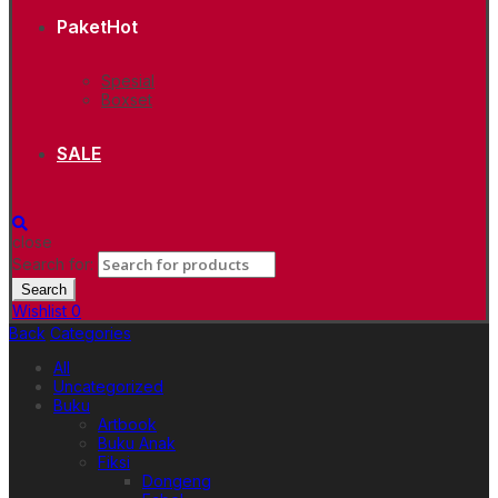
Paket
Hot
Spesial
Boxset
SALE
close
Search for:
Search
Wishlist
0
Back
Categories
All
Uncategorized
Buku
Artbook
Buku Anak
Fiksi
Dongeng