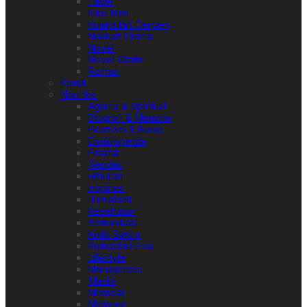
Fabel
Fiksi Mini
Kumpulan Cerpen
Naskah Drama
Novel
Novel Grafis
Roman
Komik
Nonfiksi
Agama & Spiritual
Biografi & Memoar
Ekonomi & Bisnis
Ensiklopedia
Filsafat
Gender
Hiburan
Inspirasi
Jurnalistik
Kesehatan
Komunikasi
Kritik Sastra
Kumpulan Esai
Lifestyle
Manajemen
Media
Memoar
Motivasi