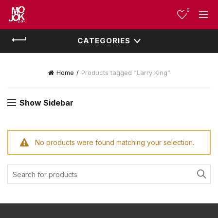
0
CATEGORIES
Home
Products tagged “Larry King”
Show Sidebar
No products were found matching your selection.
Search
for: