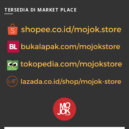
TERSEDIA DI MARKET PLACE
0.
0.
0.
00.